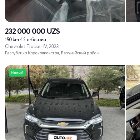
232 000 000
UZS
150 km
•
1.2 л
•
бензин
Chevrolet Tracker IV, 2023
Республика Каракалпакстан, Берунийский район
Новый