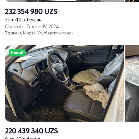
232 354 980
UZS
3 km
•
1.0 л
•
бензин
Chevrolet Tracker IV, 2024
Ташкент, Мирзо-Улугбекский район
Новый
220 439 340
UZS