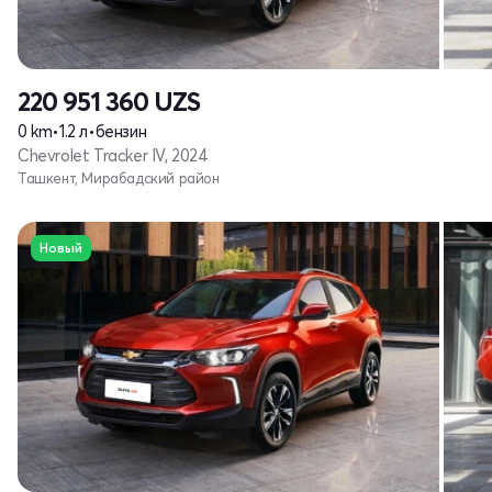
220 951 360
UZS
0 km
•
1.2 л
•
бензин
Chevrolet Tracker IV, 2024
Ташкент, Мирабадский район
Новый