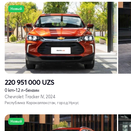
Новый
220 951 000
UZS
0 km
•
1.2 л
•
бензин
Chevrolet Tracker IV, 2024
Республика Каракалпакстан, город Нукус
Новый