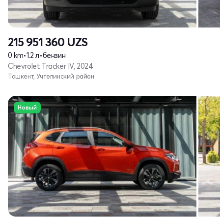
215 951 360
UZS
0 km
•
1.2 л
•
бензин
Chevrolet Tracker IV, 2024
Ташкент, Учтепинский район
Новый