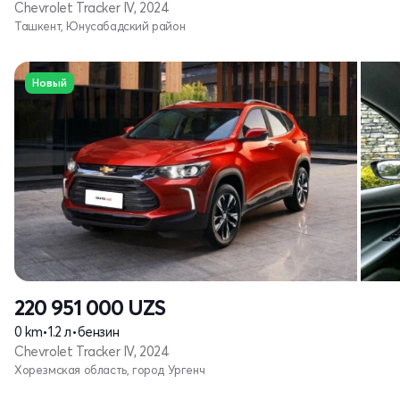
Chevrolet Tracker IV, 2024
Ташкент, Юнусабадский район
Новый
220 951 000
UZS
0 km
•
1.2 л
•
бензин
Chevrolet Tracker IV, 2024
Хорезмская область, город Ургенч