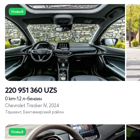
Новый
220 951 360
UZS
0 km
•
1.2 л
•
бензин
Chevrolet Tracker IV, 2024
Ташкент, Бектемирский район
Новый