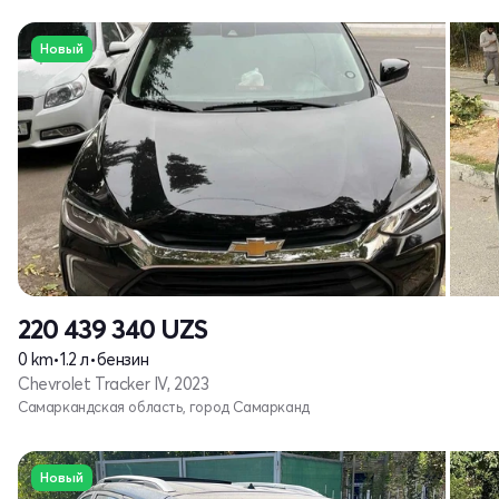
Новый
220 439 340
UZS
0 km
•
1.2 л
•
бензин
Chevrolet Tracker IV, 2023
Самаркандская область, город Самарканд
Новый