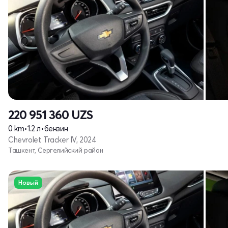
220 951 360
UZS
0 km
•
1.2 л
•
бензин
Chevrolet Tracker IV, 2024
Ташкент, Сергелийский район
Новый