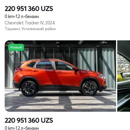
220 951 360
UZS
0 km
•
1.2 л
•
бензин
Chevrolet Tracker IV, 2024
Ташкент, Учтепинский район
Новый
220 951 360
UZS
0 km
•
1.2 л
•
бензин