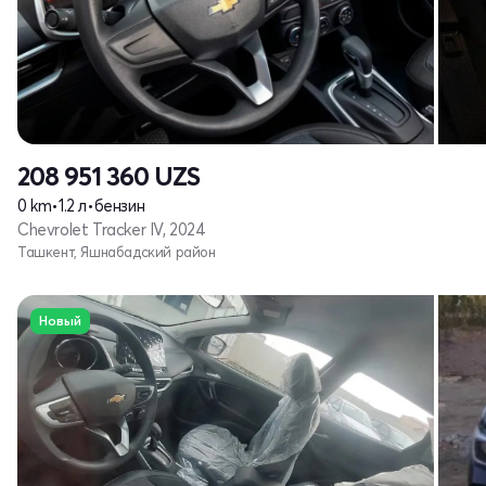
208 951 360
UZS
0 km
•
1.2 л
•
бензин
Chevrolet Tracker IV, 2024
Ташкент, Яшнабадский район
Новый