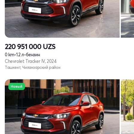
220 951 000
UZS
0 km
•
1.2 л
•
бензин
Chevrolet Tracker IV, 2024
Ташкент, Чиланзарский район
Новый