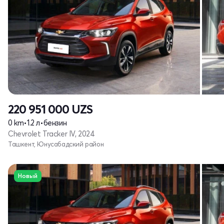
220 951 000
UZS
0 km
•
1.2 л
•
бензин
Chevrolet Tracker IV, 2024
Ташкент, Юнусабадский район
Новый