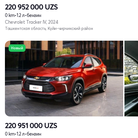
220 952 000
UZS
0 km
•
1.2 л
•
бензин
Chevrolet Tracker IV, 2024
Ташкентская область, Куйи-чирчикский район
Новый
220 951 000
UZS
0 km
•
1.2 л
•
бензин