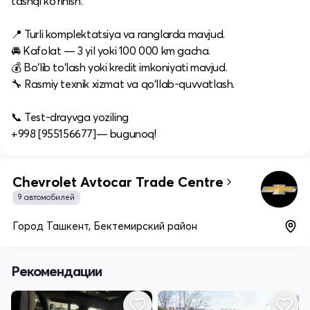
tashqi ko‘rinish.
📍 Turli komplektatsiya va ranglarda mavjud.
🚘 Kafolat — 3 yil yoki 100 000 km gacha.
💰 Bo‘lib to‘lash yoki kredit imkoniyati mavjud.
🔧 Rasmiy texnik xizmat va qo‘llab-quvvatlash.
📞 Test-drayvga yoziling
+998 [955156677]— bugunoq!
Chevrolet Avtocar Trade Centre
9 автомобилей
Город Ташкент, Бектемирский район
Рекомендации