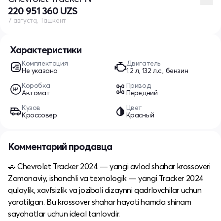
220 951 360 UZS
7 августа, Ташкент
Характеристики
Комплектация
Двигатель
Не указано
1.2 л, 132 л.с., бензин
Коробка
Привод
Автомат
Передний
Кузов
Цвет
Кроссовер
Красный
Комментарий продавца
🚗 Chevrolet Tracker 2024 — yangi avlod shahar krossoveri
Zamonaviy, ishonchli va texnologik — yangi Tracker 2024
qulaylik, xavfsizlik va jozibali dizaynni qadrlovchilar uchun
yaratilgan. Bu krossover shahar hayoti hamda shinam
sayohatlar uchun ideal tanlovdir.