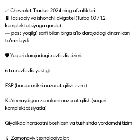
✅ Chevrolet Tracker 2024 ning afzalliklari:
🔋 Iqtisodiy va ishonchli dvigatel (Turbo 1.0 / 1.2,
komplektatsiyaga qarab)
— past yoqilg‘i sarfi bilan birga a’lo darajadagi dinamikani
ta’minlaydi.
🛡 Yuqori darajadagi xavfsizlik tizimi:
6 ta xavfsizlik yostig‘i
ESP (barqarorlikni nazorat qilish tizimi)
Ko‘rinmaydigan zonalarni nazorat qilish (yuqori
komplektatsiyada)
Qiyalikda harakatni boshlash va tushishda yordamchi tizim
📱 Zamonaviy texnologiyalar: