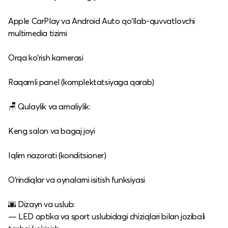
Apple CarPlay va Android Auto qo‘llab-quvvatlovchi
multimedia tizimi
Orqa ko‘rish kamerasi
Raqamli panel (komplektatsiyaga qarab)
🪑 Qulaylik va amaliylik:
Keng salon va bagaj joyi
Iqlim nazorati (konditsioner)
O‘rindiqlar va oynalarni isitish funksiyasi
🌆 Dizayn va uslub:
— LED optika va sport uslubidagi chiziqlari bilan jozibali