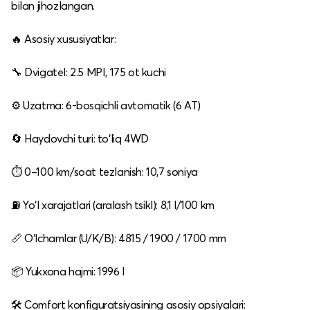
bilan jihozlangan.
🔥 Asosiy xususiyatlar:
🔧 Dvigatel: 2.5 MPI, 175 ot kuchi
⚙️ Uzatma: 6‑bosqichli avtomatik (6 AT)
🔄 Haydovchi turi: to‘liq 4WD
⏱️ 0–100 km/soat tezlanish: 10,7 soniya
⛽ Yo‘l xarajatlari (aralash tsikl): 8,1 l/100 km
📏 O‘lchamlar (U/K/B): 4815 / 1900 / 1700 mm
📦 Yukxona hajmi: 1996 l
🛠️ Comfort konfiguratsiyasining asosiy opsiyalari: