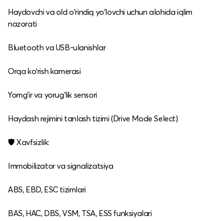
Haydovchi va old o‘rindiq yo‘lovchi uchun alohida iqlim
nazorati
Bluetooth va USB‑ulanishlar
Orqa koʻrish kamerasi
Yomg‘ir va yorug‘lik sensori
Haydash rejimini tanlash tizimi (Drive Mode Select)
🛡️ Xavfsizlik:
Immobilizator va signalizatsiya
ABS, EBD, ESC tizimlari
BAS, HAC, DBS, VSM, TSA, ESS funksiyalari