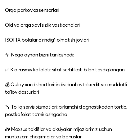
Orqa parkovka sensorlari
Old va orqa xavfsizlik yostiqchalari
ISOFIX bolalar oʻrindigʻi o‘rnatish joylari
🎯 Nega aynan bizni tanlashadi:
✅ Kia rasmiy kafolati: sifat sertifikati bilan tasdiqlangan
💰 Qulay xarid shartlari: individual avtokredit va muddatli
to‘lov dasturlari
🔧 To‘liq servis xizmatlari: birlamchi diagnostikadan tortib,
postkafolat taʼmirlashgacha
🎁 Maxsus takliflar va aksiyalar: mijozlarimiz uchun
muntazam chegirmalar va bonuslar