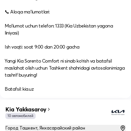
📞 Aloqa ma’lumotlari:
Ma’lumot uchun telefon: 1333 (Kia Uzbekistan yagona
liniyasi)
Ish vaqti: soat 9:00 dan 20:00 gacha
Yangi Kia Sorento Comfort ni sinab koʻrish va batafsil
maslahat olish uchun Tashkent shahridagi avtosalonimizga
tashrif buyuring!
Batafsil: kia.uz
Kia Yakkasaroy
10 автомобилей
Город Ташкент, Яккасарайский район