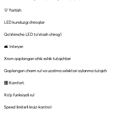
💡 Yoritish:
LED kunduzgi chiroqlar
Qo‘shimcha LED to‘xtash chirog‘i
🛋️ Interyer:
Xrom qoplangan ichki eshik tutqichlari
Qoplangan charm rul va uzatma selektori aylanma tutqich
🎛️ Komfort:
Ko‘p funksiyali rul
Speed limiterli kruiz‑kontrol