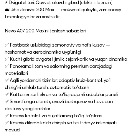
⚡ Dvigatel turi: Quvvat oluvchi gibrid (elektr + benzin)
🛋 Jihozlanishi: 200 Max — maksimal qulaylik, zamonaviy
texnologiyalar va xavfsizlik
Nevo A07 200 Max’ni tanlash sabablari:
✅ Fastback uslubidagi zamonaviy va nafis kuzov —
hashamat va aerodinamika uyg‘unligi
✅ Kuchli gibrid dvigatel: jimlik, tejamkorlik va yuqori dinamika
✅ Panoramali tom va salonning premium darajadagi
materiallari
✅ Aqlli yordamchi tizimlar: adaptiv kruiz-kontrol, yo‘l
chizig‘ini ushlab turish, avtomatik to‘xtash
✅ Katta sensorli ekran va to‘liq raqamli asboblar paneli
✅ Smartfonga ulanish, ovozli boshqaruv va havodan
dasturiy yangilanishlar
✅ Rasmiy kafolat va hujjatlarning to‘liq to‘plami
✅ Rasmiy dilerda ko‘rib chiqish va test-drayv imkoniyati
mavjud