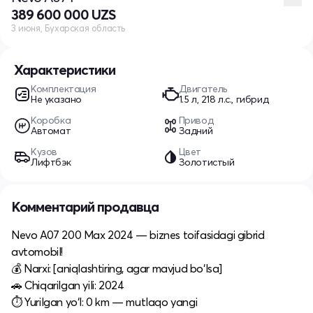
389 600 000 UZS
3 июня, Бухарская область
Характеристики
Комплектация
Двигатель
Не указано
1.5 л, 218 л.с., гибрид
Коробка
Привод
Автомат
Задний
Кузов
Цвет
Лифтбэк
Золотистый
Комментарий продавца
Nevo A07 200 Max 2024 — biznes toifasidagi gibrid
avtomobil!
💰 Narxi: [aniqlashtiring, agar mavjud bo‘lsa]
🚗 Chiqarilgan yili: 2024
⏱ Yurilgan yo‘l: 0 km — mutlaqo yangi