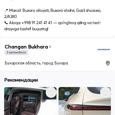
📍 Manzil: Buxoro viloyati, Buxoro shahri, Gazli shossesi,
2/A380
📞 Aloqa: +998 91 241 41 41 — qo‘ng‘iroq qiling va test-
drayvga tashrif buyuring!
Changan Bukhara
3 автомобиля
Бухарская область, город Бухара
Рекомендации