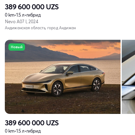
389 600 000
UZS
0 km
•
1.5 л
•
гибрид
Nevo A07 I, 2024
Андижанская область, город Андижан
Новый
389 600 000
UZS
0 km
•
1.5 л
•
гибрид