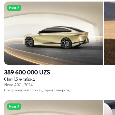
Новый
389 600 000
UZS
0 km
•
1.5 л
•
гибрид
Nevo A07 I, 2024
Самаркандская область, город Самарканд
Новый