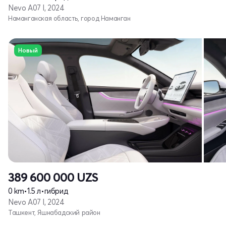
Nevo A07 I, 2024
Наманганская область, город Наманган
Новый
389 600 000
UZS
0 km
•
1.5 л
•
гибрид
Nevo A07 I, 2024
Ташкент, Яшнабадский район