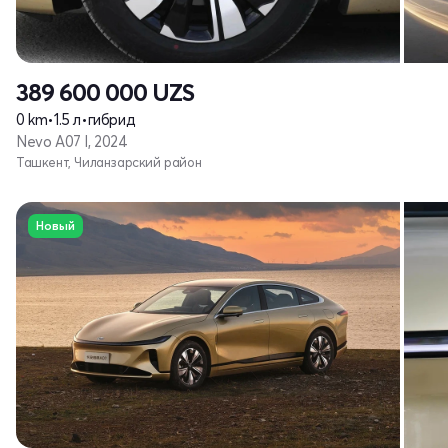
389 600 000
UZS
0 km
•
1.5 л
•
гибрид
Nevo A07 I, 2024
Ташкент, Чиланзарский район
Новый