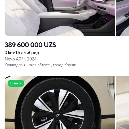
389 600 000
UZS
0 km
•
1.5 л
•
гибрид
Nevo A07 I, 2024
Кашкадарьинская область, город Карши
Новый