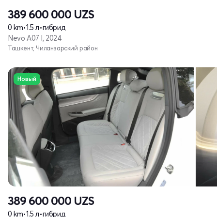
389 600 000
UZS
0 km
•
1.5 л
•
гибрид
Nevo A07 I, 2024
Ташкент, Чиланзарский район
Новый
389 600 000
UZS
0 km
•
1.5 л
•
гибрид