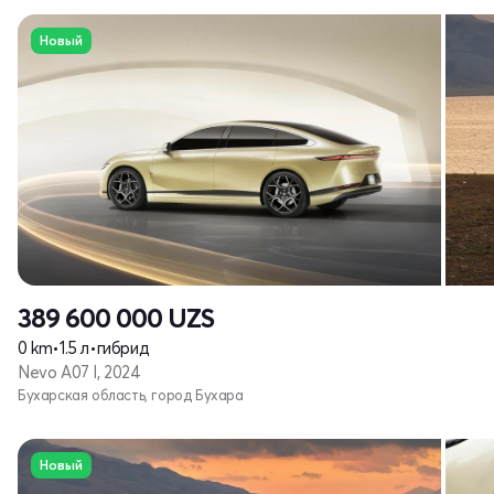
Новый
389 600 000
UZS
0 km
•
1.5 л
•
гибрид
Nevo A07 I, 2024
Бухарская область, город Бухара
Новый