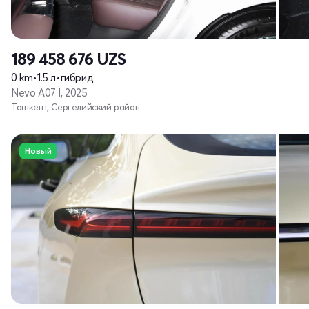
189 458 676
UZS
0 km
•
1.5 л
•
гибрид
Nevo A07 I, 2025
Ташкент, Сергелийский район
Новый