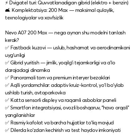
⚡ Dvigatel turi: Quvvatlanadigan gibrid (elektro + benzin)
🛋 Komplektatsiya: 200 Max — maksimal qulaylik,
texnologiyalar va xavfsizlik
Nevo A07 200 Max — nega aynan shu modelni tanlash
kerak?
✅ Fastback kuzovi — uslub, hashamat va aerodinamikani
uyg‘unligi
✅ Gibrid yuritish — jimlik, yoqilg‘i tejamkorligi va a’lo
darajadagi dinamika
✅ Panoramali tom va premium interyer bezaklari
✅ Aqlli yordamchilar: adaptiv kruiz-kontrol, yo‘l bo‘ylab
ushlab turish, avtoparkovka
✅ Katta sensorli displey va raqamli asboblar paneli
✅ Smartfon integratsiyasi, ovozli boshqaruv, “havo orqali”
yangilanishlar
✅ Rasmiy kafolat va barcha hujjatlar to‘liq mavjud
✅ Dilerda ko‘zdan kechirish va test haydov imkoniyati