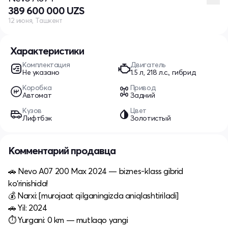
389 600 000 UZS
12 июня, Ташкент
Характеристики
Комплектация
Двигатель
Не указано
1.5 л, 218 л.с., гибрид
Коробка
Привод
Автомат
Задний
Кузов
Цвет
Лифтбэк
Золотистый
Комментарий продавца
🚗 Nevo A07 200 Max 2024 — biznes-klass gibrid
ko‘rinishida!
💰 Narxi: [murojaat qilganingizda aniqlashtiriladi]
🚗 Yil: 2024
⏱ Yurgani: 0 km — mutlaqo yangi