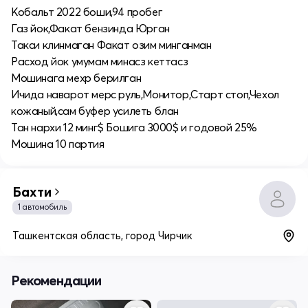
Кобальт 2022 боши,94 пробег
Газ йок,Факат бензинда Юрган
Такси клинмаган Факат озим минганман
Расход йок умумам минасз кеттасз
Мошинага мехр берилган
Ичида наварот мерс руль,Монитор,Старт стоп,Чехол
кожаный,сам буфер усилеть блан
Тан нархи 12 минг$ Бошига 3000$ и годовой 25%
Мошина 10 партия
Бахти
1 автомобиль
Ташкентская область, город Чирчик
Рекомендации