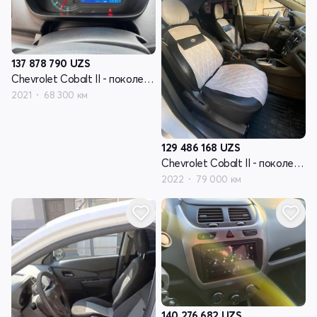
137 878 790
UZS
Chevrolet Cobalt II - поколение рестайлинг
2021
68 300 км
129 486 168
UZS
Chevrolet Cobalt II - поколение рестайлинг
2022
79 000 км
140 276 682
UZS