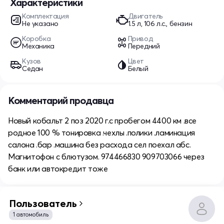
Характеристики
Комплектация
Двигатель
Не указано
1.5 л, 106 л.с., бензин
Коробка
Привод
Механика
Передний
Кузов
Цвет
Седан
Белый
Комментарий продавца
Новый кобальт 2 поз 2020 г.с пробегом 4400 км .все
родное 100 % тонировка .чехлы .полики .ламинация
салона .бар .машина без расхода сел поехал абс.
Магнитофон с блютузом. 974466830 909703066 через
банк или автокредит тоже
Пользователь
1 автомобиль