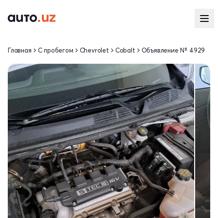
Главная
С пробегом
Chevrolet
Cobalt
Объявление № 4929