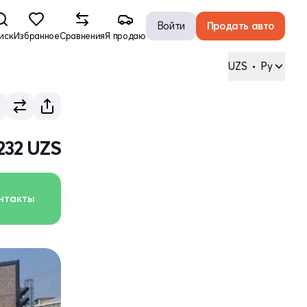
Войти
Продать авто
иск
Избранное
Сравнения
Я продаю
UZS
•
Ру
 232 UZS
нтакты