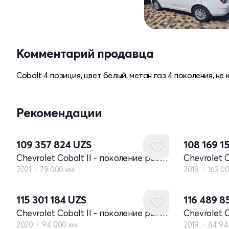
Комментарий продавца
Cobalt 4 позиция, цвет белый, метан газ 4 поколения, не
Рекомендации
109 357 824
UZS
108 169 1
Chevrolet Cobalt II - поколение рестайлинг
2021
79 000 км
2019
163 0
115 301 184
UZS
116 489 
Chevrolet Cobalt II - поколение рестайлинг
2020
94 000 км
2019
84 94