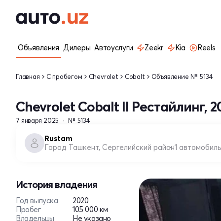
Объявления
Дилеры
Автоуслуги
Zeekr
Kia
Reels
Главная
С пробегом
Chevrolet
Cobalt
Объявление № 5134
Chevrolet Cobalt II Рестайлинг, 2
7 января 2025
№ 5134
Rustam
Город Ташкент, Сергелийский район
1 автомобил
История владения
Год выпуска
2020
Пробег
105 000 км
Владельцы
Не указано