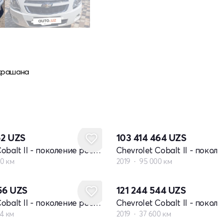
 крашана
52
UZS
103 414 464
UZS
Chevrolet Cobalt II - поколение рестайлинг
00 км
2019
95 000 км
856
UZS
121 244 544
UZS
Chevrolet Cobalt II - поколение рестайлинг
4 км
2019
37 600 км