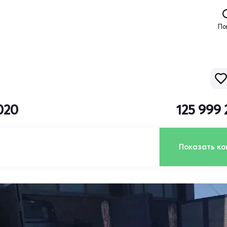
По
020
125 999
Показать ко
ь