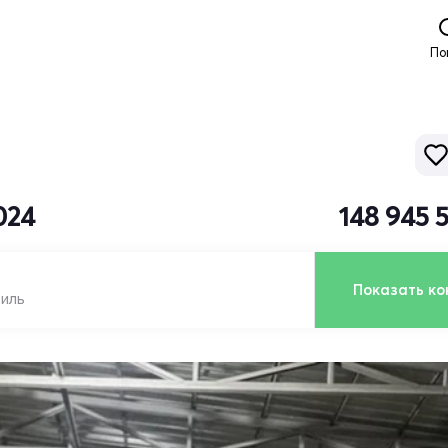
По
024
148 945 
Показать ко
биль