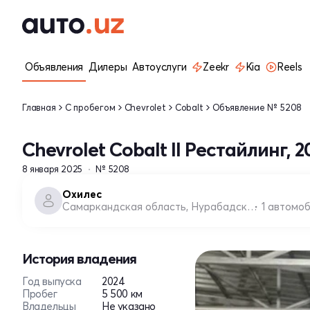
Объявления
Дилеры
Автоуслуги
Zeekr
Kia
Reels
Главная
С пробегом
Chevrolet
Cobalt
Объявление № 5208
Chevrolet Cobalt II Рестайлинг, 2
8 января 2025
№ 5208
Охилес
Самаркандская область, Нурабадский район
1 автомо
История владения
Год выпуска
2024
Пробег
5 500 км
Владельцы
Не указано