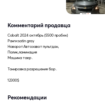
Комментарий продавца
Cobalt 2024 октябрь (5500 пробек)
Ранги:satin gray
Новорот:Автозавот пультдан,
Полик,ламинация
Мошина таер .
Тонировка разрешения бор .
12300$
Рекомендации
Новый