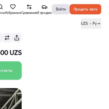
Войти
Продать авто
иск
Избранное
Сравнения
Я продаю
UZS
•
Ру
500 UZS
нтакты