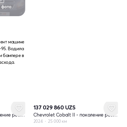
1 фото
омент машине
-95. Водила
м бампере в
асхода.
137 029 860
UZS
Chevrolet Cobalt II - поколение рестайлинг
Chevrolet Cobalt II - поколение рестайлинг
2024
25 000 км