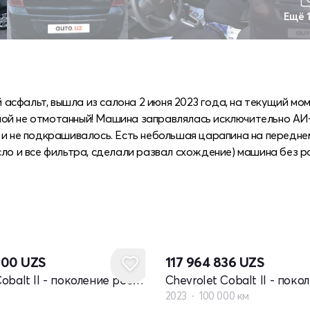
Ещё 
ый асфальт, вышла из салона 2 июня 2023 года, на текущий м
одной не отмотанный! Машина заправлялась исключительно АИ
 и не подкрашивалось. Есть небольшая царапина на передне
сло и все фильтра, сделали развал схождение) машина без р
000
UZS
117 964 836
UZS
Chevrolet Cobalt II - поколение рестайлинг
2023
100 000 км