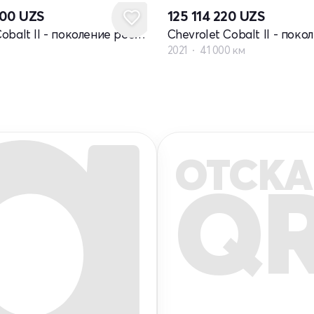
000
UZS
125 114 220
UZS
Chevrolet Cobalt II - поколение рестайлинг
2021
41 000 км
ОТСКА
Q