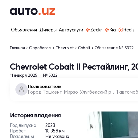
Объявления
Дилеры
Автоуслуги
Zeekr
Kia
Reels
Главная
С пробегом
Chevrolet
Cobalt
Объявление № 5322
Chevrolet Cobalt II Рестайлинг, 2
11 января 2025
№ 5322
Пользователь
Город Ташкент, Мирзо-Улугбекский район
1 автомо
История владения
Год выпуска
2023
Пробег
10 358 км
Владельцы
Не указано