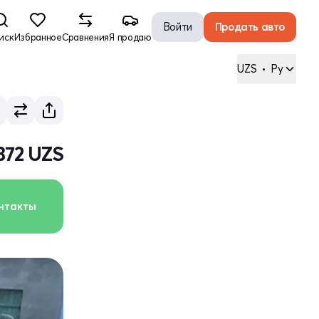
Войти
Продать авто
иск
Избранное
Сравнения
Я продаю
UZS
•
Ру
 372 UZS
нтакты