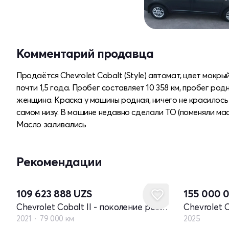
Комментарий продавца
Продаётся Chevrolet Cobalt (Style) автомат, цвет мокр
почти 1,5 года. Пробег составляет 10 358 км, пробег р
женщина. Краска у машины родная, ничего не красилось
самом низу. В машине недавно сделали ТО (поменяли ма
Масло заливались
Рекомендации
Новый
109 623 888
UZS
155 000 
Chevrolet Cobalt II - поколение рестайлинг
2021
79 000 км
2025