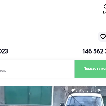
По
023
146 562
Показать ко
биль