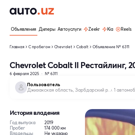
Объявления
Дилеры
Автоуслуги
Zeekr
Kia
Reels
Главная
С пробегом
Chevrolet
Cobalt
Объявление № 6311
Chevrolet Cobalt II Рестайлинг, 2
6 февраля 2025
№ 6311
Пользователь
Джизакская область, Зарбдарский район
1 автомо
История владения
Год выпуска
2019
Пробег
174 000 км
Владельцы
Не указано