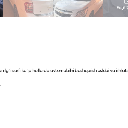
Ещё 
onilg`i sarfi ko`p hollarda avtomobilni boshqarish uslubi va ishlat
.