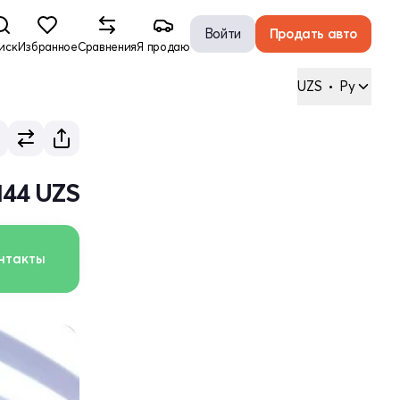
Войти
Продать авто
иск
Избранное
Сравнения
Я продаю
UZS
•
Ру
 144 UZS
нтакты