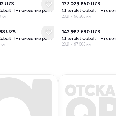
12
UZS
137 029 860
UZS
Chevrolet Cobalt II - поколение рестайлинг
0 км
2021
68 300 км
088
UZS
142 987 680
UZS
Chevrolet Cobalt II - поколение рестайлинг
 км
2021
87 000 км
ОТСКА
Q