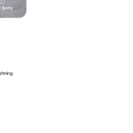
2 фото
ishning