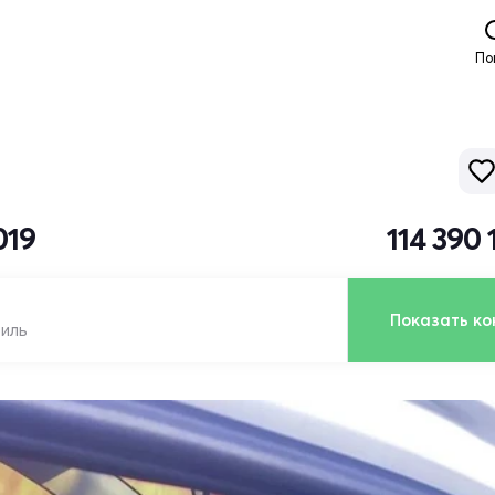
По
019
114 390
Показать ко
биль