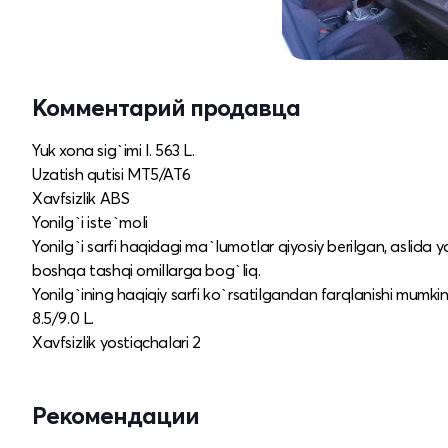
Комментарий продавца
Yuk xona sig`imi l. 563 L.
Uzatish qutisi MT5/AT6
Xavfsizlik ABS
Yonilg`i iste`moli
Yonilg`i sarfi haqidagi ma`lumotlar qiyosiy berilgan, aslida y
boshqa tashqi omillarga bog`liq.
Yonilg`ining haqiqiy sarfi ko`rsatilgandan farqlanishi mumkin
8.5/9.0 L.
Xavfsizlik yostiqchalari 2
Рекомендации