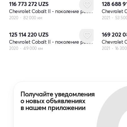
116 773 272
UZS
128 688 9
Chevrolet Cobalt II - поколение рестайлинг
2020
82 000 км
2021
53 50
125 114 220
UZS
169 202 
Chevrolet Cobalt II - поколение рестайлинг
2020
49 000 км
2021
16 300
Получайте уведомления
о новых объявлениях
в нашем приложении