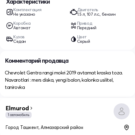
Характеристики
Комплектация
Двигатель
Не указано
1.5 л, 107 л.с., бензин
Коробка
Привод
Автомат
Передний
Кузов
Цвет
Седан
Серый
Комментарий продавца
Chevrolet Gentra rangi mokri 2019 avtamat kraska toza.
Navarotlari : mers diska, yengi balon, kalonka usilitel,
tanirovka
Elmurod
1 автомобиль
Город Ташкент, Алмазарский район