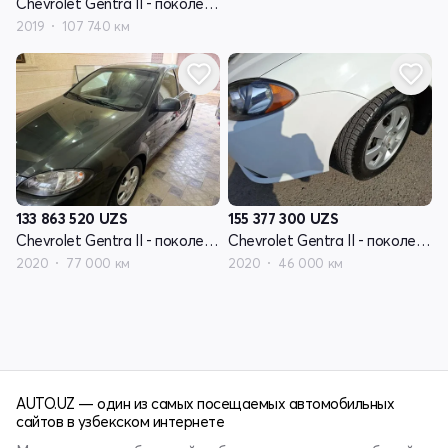
Chevrolet Gentra II - поколение
2019
107 740 км
133 863 520
UZS
155 377 300
UZS
Chevrolet Gentra II - поколение
Chevrolet Gentra II - поколение
2020
77 000 км
2020
46 000 км
AUTO.UZ — один из самых посещаемых автомобильных
сайтов в узбекском интернете