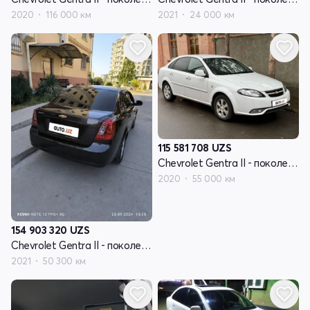
2020
116 000 км
2021
24 000 км
115 581 708
UZS
Chevrolet Gentra II - поколение
2020
55 000 км
154 903 320
UZS
Chevrolet Gentra II - поколение
2021
50 300 км