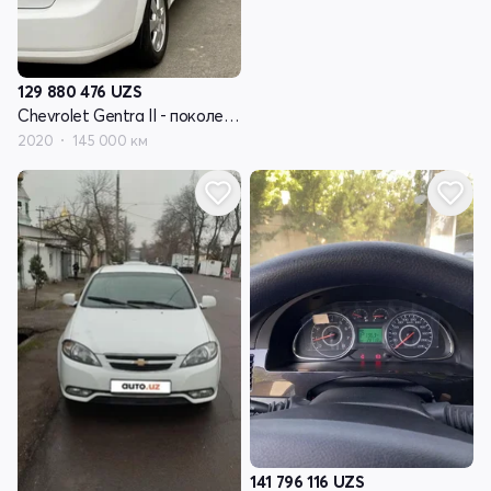
129 880 476
UZS
Chevrolet Gentra II - поколение
2020
145 000 км
141 796 116
UZS