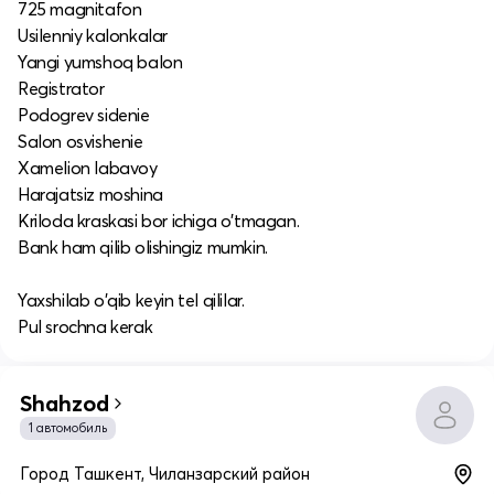
725 magnitafon
Usilenniy kalonkalar
Yangi yumshoq balon
Registrator
Podogrev sidenie
Salon osvishenie
Xamelion labavoy
Harajatsiz moshina
Kriloda kraskasi bor ichiga o'tmagan.
Bank ham qilib olishingiz mumkin.
Yaxshilab o'qib keyin tel qililar.
Pul srochna kerak
Shahzod
1 автомобиль
Город Ташкент, Чиланзарский район