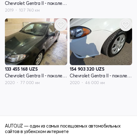
Chevrolet Gentra II - поколение
2019
107 740 км
133 455 168
UZS
154 903 320
UZS
Chevrolet Gentra II - поколение
Chevrolet Gentra II - поколение
2020
77 000 км
2020
46 000 км
AUTO.UZ — один из самых посещаемых автомобильных
сайтов в узбекском интернете