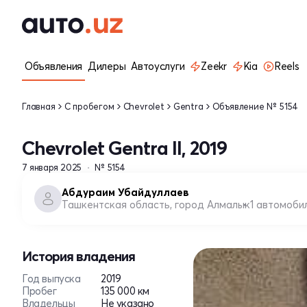
Объявления
Дилеры
Автоуслуги
Zeekr
Kia
Reels
Главная
С пробегом
Chevrolet
Gentra
Объявление № 5154
Chevrolet Gentra II, 2019
7 января 2025
№ 5154
Абдураим Убайдуллаев
Ташкентская область, город Алмалык
1 автомоби
История владения
Год выпуска
2019
Пробег
135 000 км
Владельцы
Не указано