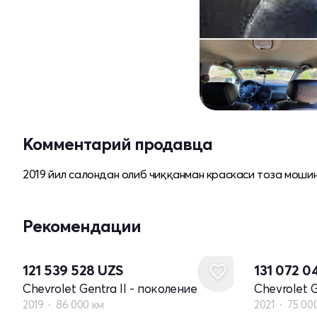
Комментарий продавца
2019 йил салондан олиб чиққанман краскаси тоза мошин
Рекомендации
121 539 528
UZS
131 072 
Chevrolet Gentra II - поколение
Chevrolet G
2019
86 000 км
2021
75 00