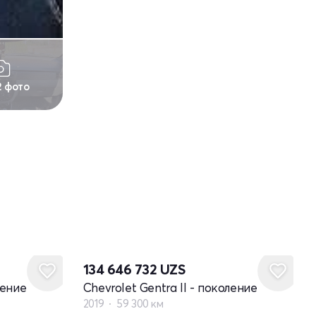
2 фото
134 646 732
UZS
ление
Chevrolet Gentra II - поколение
2019
59 300 км