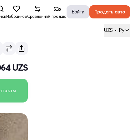
Войти
Продать авто
иск
Избранное
Сравнения
Я продаю
UZS
•
Ру
 064 UZS
нтакты