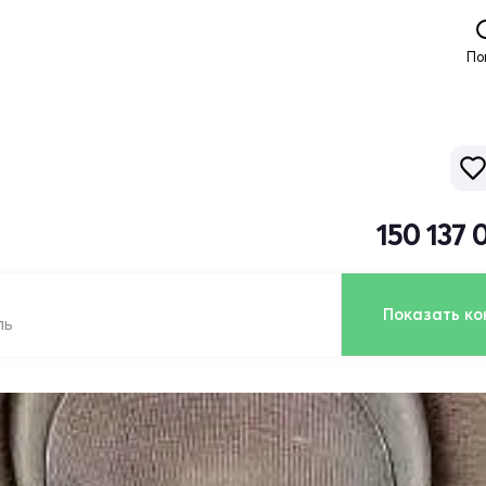
По
150 137
Показать ко
ль