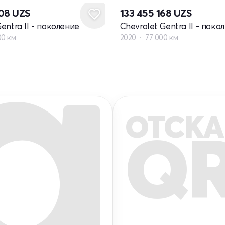
808
UZS
133 455 168
UZS
entra II - поколение
Chevrolet Gentra II - поко
00 км
2020
77 000 км
ОТСКА
Q