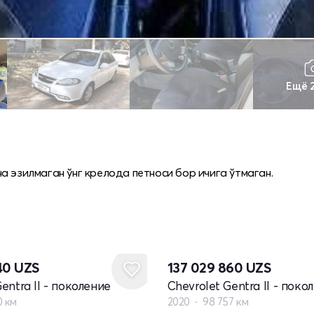
Ещё 
а эзилмаган ўнг крелода петноси бор ичига ўтмаган.
040
UZS
137 029 860
UZS
entra II - поколение
Chevrolet Gentra II - поко
0 км
2020
98 757 км