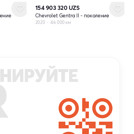
154 903 320
UZS
ление
Chevrolet Gentra II - поколение
2020
46 000 км
НИРУЙТЕ
R