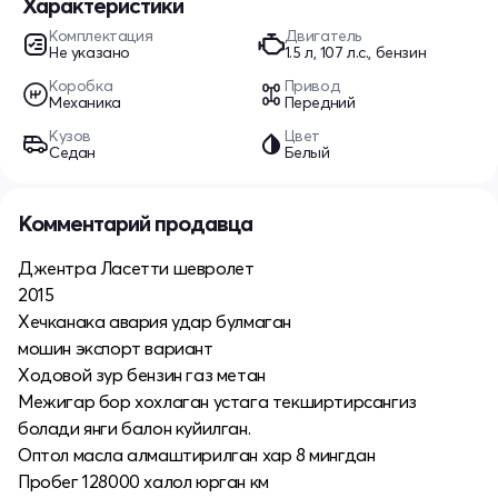
Характеристики
Комплектация
Двигатель
Не указано
1.5 л, 107 л.с., бензин
Коробка
Привод
Механика
Передний
Кузов
Цвет
Седан
Белый
Комментарий продавца
Джентра Ласетти шевролет
2015
Хечканака авария удар булмаган
мошин экспорт вариант
Ходовой зур бензин газ метан
Межигар бор хохлаган устага текширтирсангиз
болади янги балон куйилган.
Оптол масла алмаштирилган хар 8 мингдан
Пробег 128000 халол юрган км