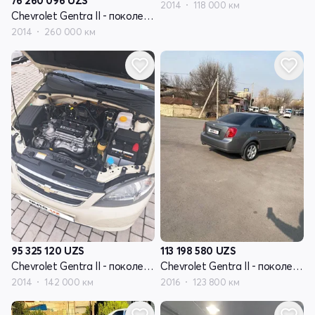
76 260 096
UZS
2014
118 000 км
Chevrolet Gentra II - поколение
2014
260 000 км
95 325 120
UZS
113 198 580
UZS
Chevrolet Gentra II - поколение
Chevrolet Gentra II - поколение
2014
142 000 км
2016
123 800 км