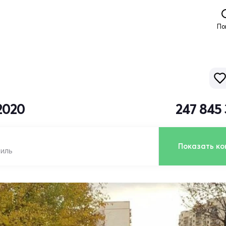
По
2020
247 845
Показать ко
биль