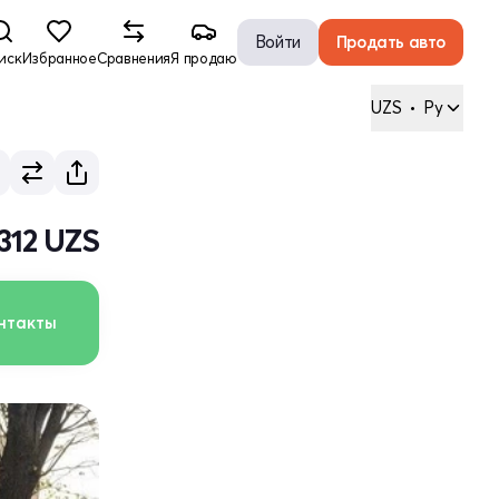
Войти
Продать авто
иск
Избранное
Сравнения
Я продаю
UZS
•
Ру
 312 UZS
нтакты