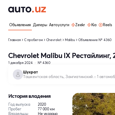
Объявления
Дилеры
Автоуслуги
Zeekr
Kia
Reels
Главная
С пробегом
Chevrolet
Malibu
Объявление № 4360
Chevrolet Malibu IX Рестайлинг, 
1 декабря 2024
№ 4360
Шухрат
Ташкентская область, Зангиатинский район
1 автомо
История владения
Год выпуска
2020
Пробег
77 000 км
Владельцы
Не указано