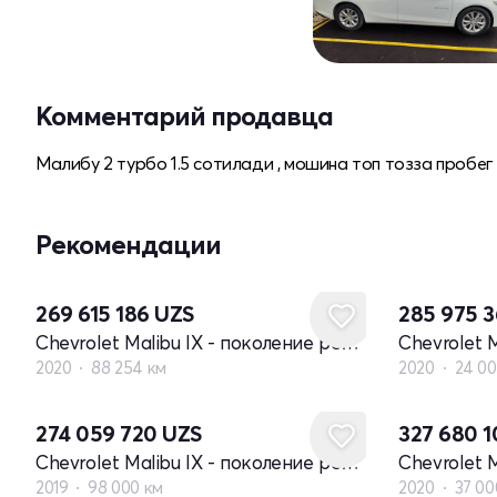
Комментарий продавца
Малибу 2 турбо 1.5 сотилади , мошина топ тозза пробег 
Рекомендации
269 615 186
UZS
285 975 
Chevrolet Malibu IX - поколение рестайлинг
2020
88 254 км
2020
24 00
274 059 720
UZS
327 680 
Chevrolet Malibu IX - поколение рестайлинг
2019
98 000 км
2020
37 00