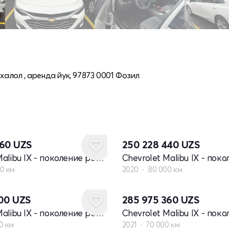
халол , аренда йук, 97873 0001 Фозил
360
UZS
250 228 440
UZS
Chevrolet Malibu IX - поколение рестайлинг
0 км
2020
80 000 км
100
UZS
285 975 360
UZS
Chevrolet Malibu IX - поколение рестайлинг
0 км
2021
70 000 км