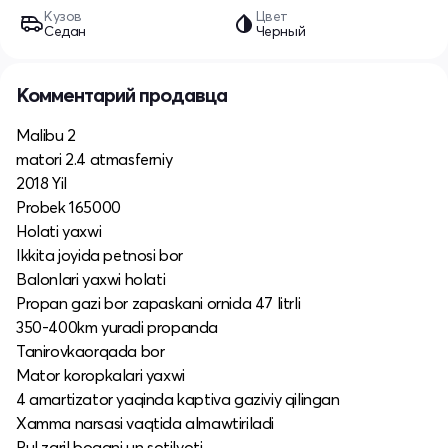
Кузов
Цвет
Седан
Черный
Комментарий продавца
Malibu 2
matori 2.4 atmasferniy
2018 Yil
Probek 165000
Holati yaxwi
Ikkita joyida petnosi bor
Balonlari yaxwi holati
Propan gazi bor zapaskani ornida 47 litrli
350-400km yuradi propanda
Tanirovkaorqada bor
Mator koropkalari yaxwi
4 amartizator yaqinda kaptiva gaziviy qilingan
Xamma narsasi vaqtida almawtiriladi
Pul zaril bogani un sotilvoti