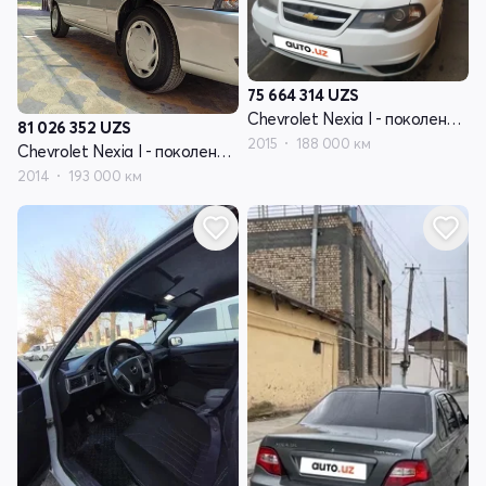
75 664 314
UZS
Chevrolet Nexia I - поколение рестайлинг
81 026 352
UZS
2015
188 000 км
Chevrolet Nexia I - поколение рестайлинг
2014
193 000 км