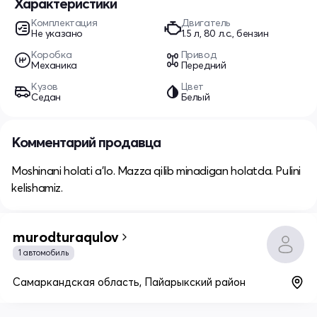
Характеристики
Комплектация
Двигатель
Не указано
1.5 л, 80 л.с., бензин
Коробка
Привод
Механика
Передний
Кузов
Цвет
Седан
Белый
Комментарий продавца
Moshinani holati a’lo. Mazza qilib minadigan holatda. Pulini
kelishamiz.
murodturaqulov
1 автомобиль
Самаркандская область, Пайарыкский район