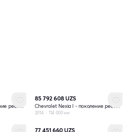
85 792 608
UZS
Chevrolet Nexia I - поколение рестайлинг
Chevrolet Nexia I - поколение рестайлинг
2014
114 000 км
77 451 660
UZS