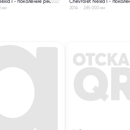
Chevrolet Nexia I - поколение рестайлинг
0 км
2014
285 000 км
ОТСКА
Q