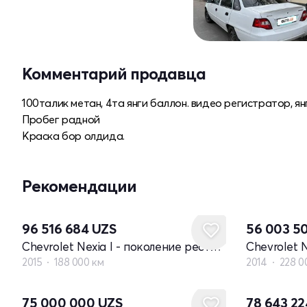
Комментарий продавца
100талик метан, 4та янги баллон. видео регистратор, ян
Пробег радной
Краска бор олдида.
Рекомендации
96 516 684
UZS
56 003 5
Chevrolet Nexia I - поколение рестайлинг
2015
188 000 км
2014
228 0
75 000 000
UZS
78 643 2