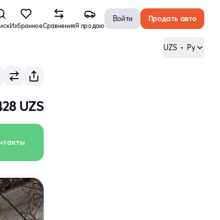
Войти
Продать авто
иск
Избранное
Сравнения
Я продаю
UZS
•
Ру
428 UZS
нтакты