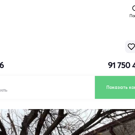
По
16
91 750 
Показать ко
биль