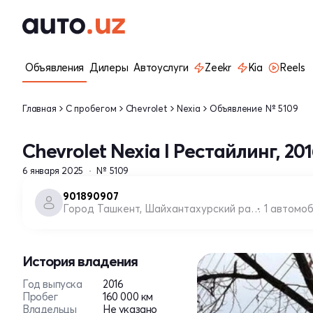
Объявления
Дилеры
Автоуслуги
Zeekr
Kia
Reels
Главная
С пробегом
Chevrolet
Nexia
Объявление № 5109
Chevrolet Nexia I Рестайлинг, 20
6 января 2025
№ 5109
901890907
Город Ташкент, Шайхантахурский район
1 автомо
История владения
Год выпуска
2016
Пробег
160 000 км
Владельцы
Не указано