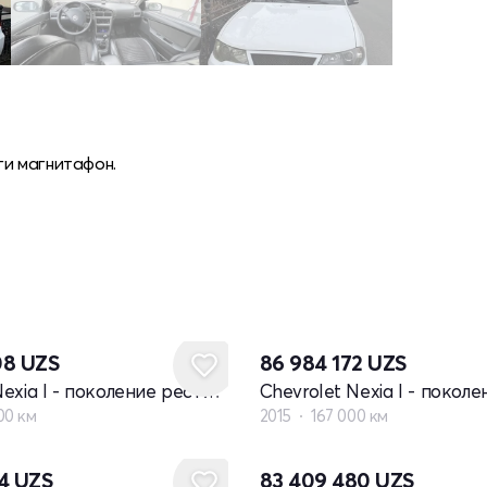
ги магнитафон.
08
UZS
86 984 172
UZS
Chevrolet Nexia I - поколение рестайлинг
00 км
2015
167 000 км
24
UZS
83 409 480
UZS