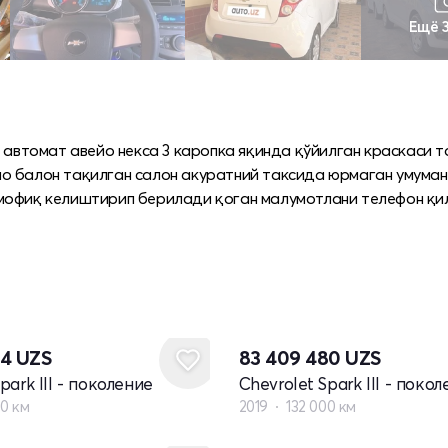
Ещё 
н автомат авейо некса 3 каропка яқинда қўйилган краскаси 
о балон тақилган салон акуратний таксида юрмаган умуман
 мофиқ келиштирип берилади қоган малумотлани телефон қи
04
UZS
83 409 480
UZS
park III - поколение
Chevrolet Spark III - поко
00 км
2019
132 000 км