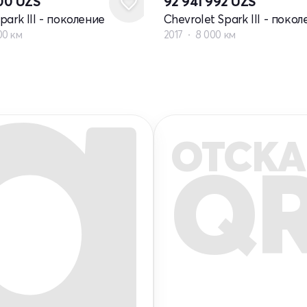
000
UZS
92 941 992
UZS
park III - поколение
Chevrolet Spark III - поко
00 км
2017
8 000 км
ОТСКА
Q