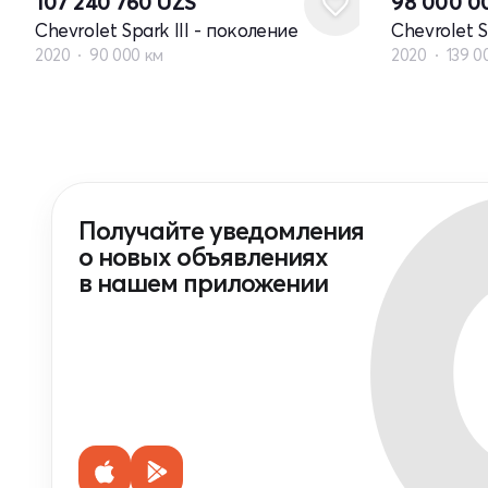
107 240 760
UZS
98 000 
Chevrolet Spark III - поколение
Chevrolet S
2020
90 000 км
2020
139 0
Получайте уведомления
о новых объявлениях
в нашем приложении