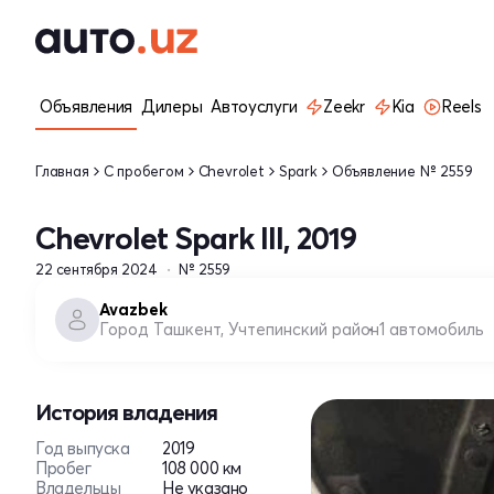
Объявления
Дилеры
Автоуслуги
Zeekr
Kia
Reels
Главная
С пробегом
Chevrolet
Spark
Объявление № 2559
Chevrolet Spark III, 2019
22 сентября 2024
№ 2559
Avazbek
Город Ташкент, Учтепинский район
1 автомобиль
История владения
Год выпуска
2019
Пробег
108 000 км
Владельцы
Не указано