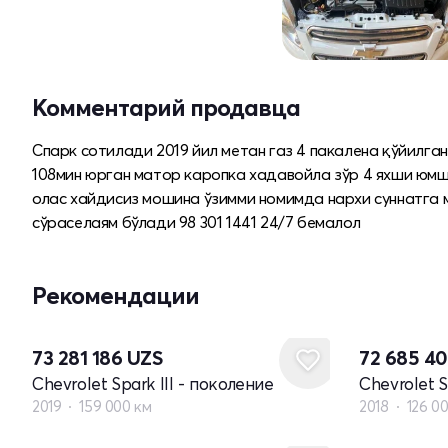
Комментарий продавца
Спарк сотилади 2019 йил метан газ 4 пакалена қўйилга
108мин юрган матор каропка хадавойла зўр 4 яхши юмш
олас хайдисиз мошина ўзимми номимда нархи суннатга
сўраселаям бўлади 98 301 1441 24/7 бемалол
Рекомендации
73 281 186
UZS
72 685 4
Chevrolet Spark III - поколение
Chevrolet S
2019
159 000 км
2018
126 0