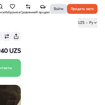
Войти
Продать авто
иск
Избранное
Сравнения
Я продаю
UZS
•
Ру
940 UZS
нтакты