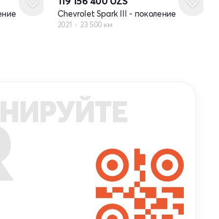
119 156 400
UZS
ление
Chevrolet Spark III - поколение
2021
23 500 км
НИРУЙТЕ
R