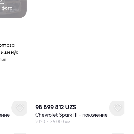
3 фото
топтоза
 иши йўқ
лип
98 899 812
UZS
ление
Chevrolet Spark III - поколение
2020
35 000 км