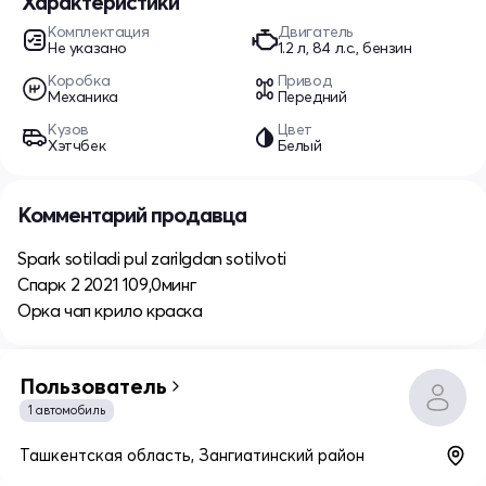
Характеристики
Комплектация
Двигатель
Не указано
1.2 л, 84 л.с., бензин
Коробка
Привод
Механика
Передний
Кузов
Цвет
Хэтчбек
Белый
Комментарий продавца
Spark sotiladi pul zarilgdan sotilvoti
Спарк 2 2021 109,0минг
Орка чап крило краска
Пользователь
1 автомобиль
Ташкентская область, Зангиатинский район