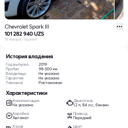
Chevrolet Spark III
101 282 940 UZS
16 января, Ташкент
История владения
Год выпуска
2019
Пробег
98 000 км
Владельцы
Не указано
Гарантия
Не указано
Таможня
Растаможен
Характеристики
Комплектация
Двигатель
Не указано
1.2 л, 84 л.с., бензин
Коробка
Привод
Автомат
Передний
Кузов
Цвет