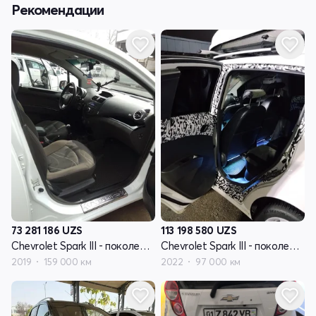
Рекомендации
73 281 186
UZS
113 198 580
UZS
Chevrolet Spark III - поколение
Chevrolet Spark III - поколение
2019
159 000 км
2022
97 000 км