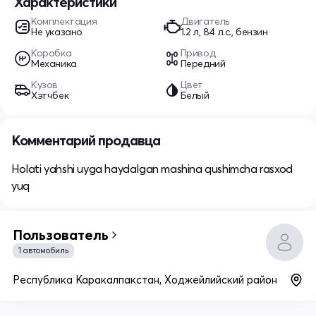
Характеристики
Комплектация
Двигатель
Не указано
1.2 л, 84 л.с., бензин
Коробка
Привод
Механика
Передний
Кузов
Цвет
Хэтчбек
Белый
Комментарий продавца
Holati yahshi uyga haydalgan mashina qushimcha rasxod
yuq
Пользователь
1 автомобиль
Республика Каракалпакстан, Ходжейлийский район