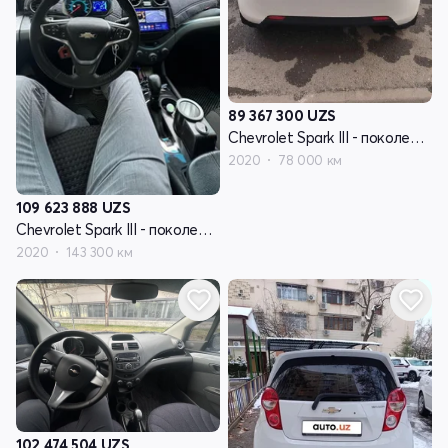
89 367 300
UZS
Chevrolet Spark III - поколение
2020
78 000 км
109 623 888
UZS
Chevrolet Spark III - поколение
2020
143 300 км
102 474 504
UZS