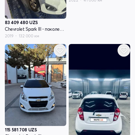
2022
41 000 км
83 409 480
UZS
Chevrolet Spark III - поколение
2019
132 000 км
115 581 708
UZS