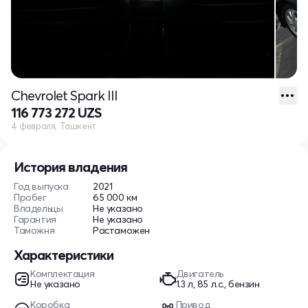
Chevrolet Spark III
116 773 272 UZS
4 февраля, Ташкент
История владения
Год выпуска
2021
Пробег
65 000 км
Владельцы
Не указано
Гарантия
Не указано
Таможня
Растаможен
Характеристики
Комплектация
Двигатель
Не указано
1.3 л, 85 л.с., бензин
Коробка
Привод