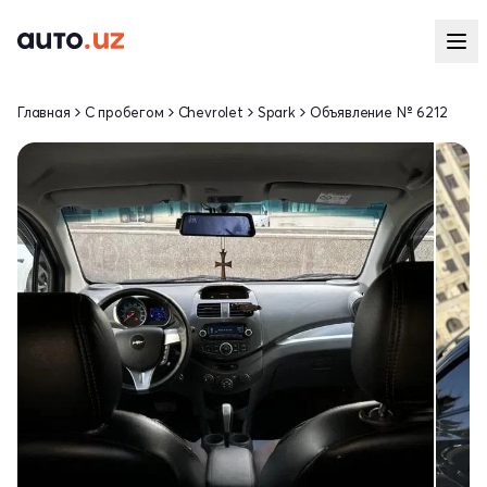
Главная
С пробегом
Chevrolet
Spark
Объявление № 6212