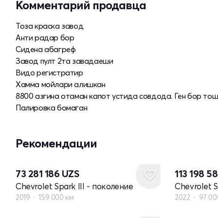
Комментарий продавца
Тоза краска завод
Анти радар бор
Сидена абагреф
Завод пулт 2та завадаеши
Видо регистратир
Хамма мойлари алишкан
8800 азгина отаман капот устида совдода. Ген бор то
Палировка бомаган
Рекомендации
73 281 186
UZS
113 198 5
Chevrolet Spark III - поколение
Chevrolet S
2019
159 000 км
2022
97 00