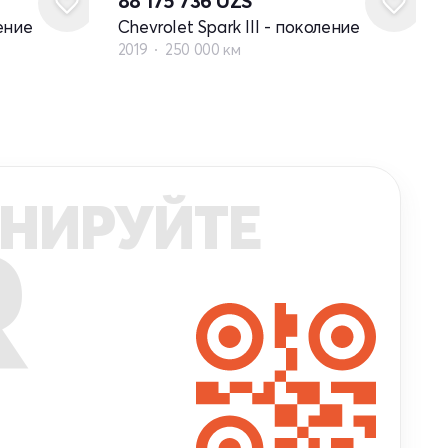
88 175 736
UZS
ление
Chevrolet Spark III - поколение
2019
250 000 км
НИРУЙТЕ
R