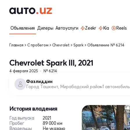
Объявления
Дилеры
Автоуслуги
Zeekr
Kia
Reels
Главная
С пробегом
Chevrolet
Spark
Объявление № 6214
Chevrolet Spark III, 2021
4 февраля 2025
№ 6214
Фазлиддин
Город Ташкент, Мирабадский район
1 автомобиль
История владения
Год выпуска
2021
Пробег
89 000 км
Владельцы
Не указано