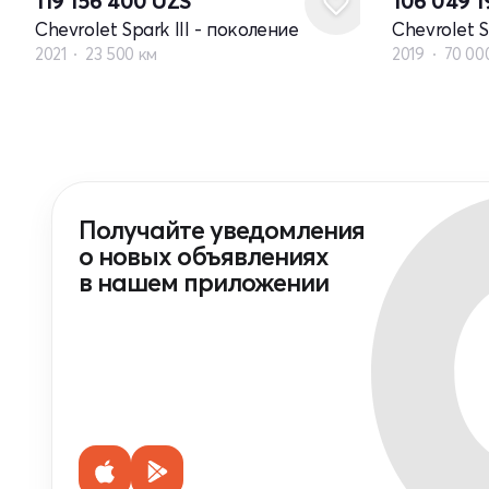
119 156 400
UZS
106 049 
Chevrolet Spark III - поколение
Chevrolet S
2021
23 500 км
2019
70 00
Получайте уведомления
о новых объявлениях
в нашем приложении