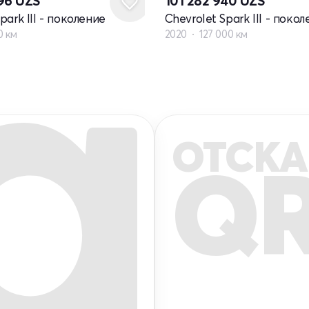
196
UZS
101 282 940
UZS
park III - поколение
Chevrolet Spark III - поко
0 км
2020
127 000 км
ОТСКА
Q