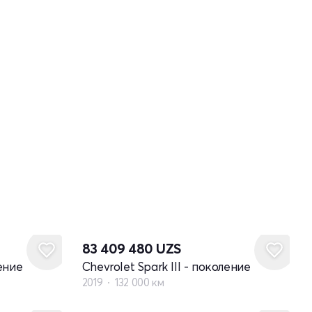
83 409 480
UZS
ление
Chevrolet Spark III - поколение
2019
132 000 км