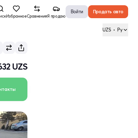
Войти
Продать авто
иск
Избранное
Сравнения
Я продаю
UZS
•
Ру
632 UZS
нтакты