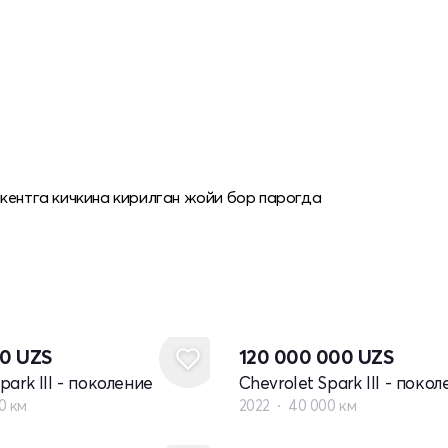
шкентга кичкина кирилган жойи бор парогда
80
UZS
120 000 000
UZS
park III - поколение
Chevrolet Spark III - поко
0 км
2022
40 000 км