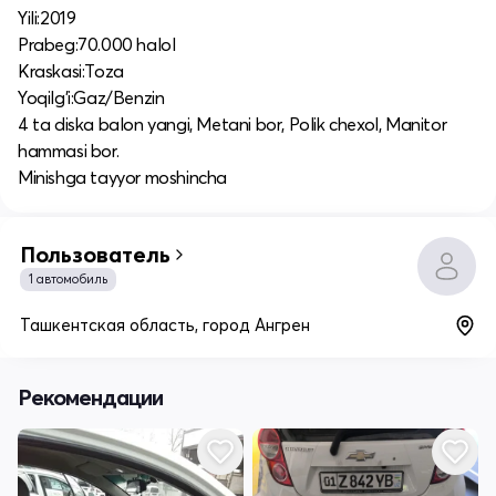
Yili:2019
Prabeg:70.000 halol
Kraskasi:Toza
Yoqilg'i:Gaz/Benzin
4 ta diska balon yangi, Metani bor, Polik chexol, Manitor
hammasi bor.
Minishga tayyor moshincha
Пользователь
1 автомобиль
Ташкентская область, город Ангрен
Рекомендации