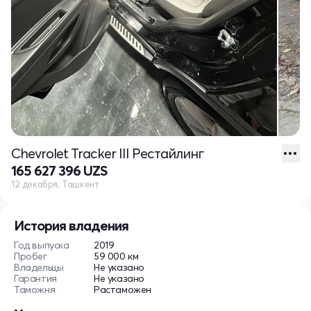
Chevrolet Tracker III Рестайлинг
165 627 396 UZS
12 декабря, Ташкент
История владения
Год выпуска
2019
Пробег
59 000 км
Владельцы
Не указано
Гарантия
Не указано
Таможня
Растаможен