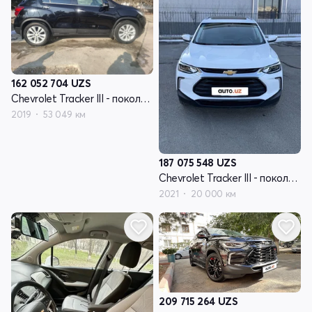
162 052 704
UZS
Chevrolet Tracker III - поколение рестайлинг
2019
53 049 км
187 075 548
UZS
Chevrolet Tracker III - поколение рестайлинг
2021
20 000 км
209 715 264
UZS