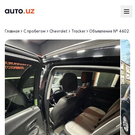
Главная
С пробегом
Chevrolet
Tracker
Объявление № 4602