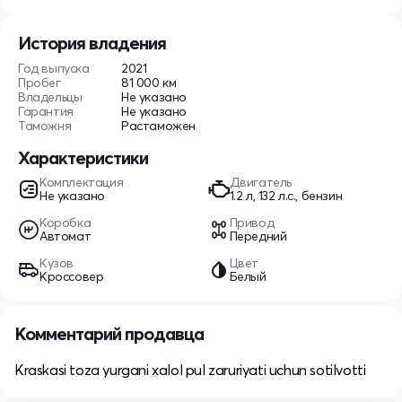
История владения
Год выпуска
2021
Пробег
81 000 км
Владельцы
Не указано
Гарантия
Не указано
Таможня
Растаможен
Характеристики
Комплектация
Двигатель
Не указано
1.2 л, 132 л.с., бензин
Коробка
Привод
Автомат
Передний
Кузов
Цвет
Кроссовер
Белый
Комментарий продавца
Kraskasi toza yurgani xalol pul zaruriyati uchun sotilvotti