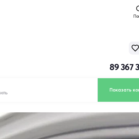
По
89 367 
Показать ко
биль