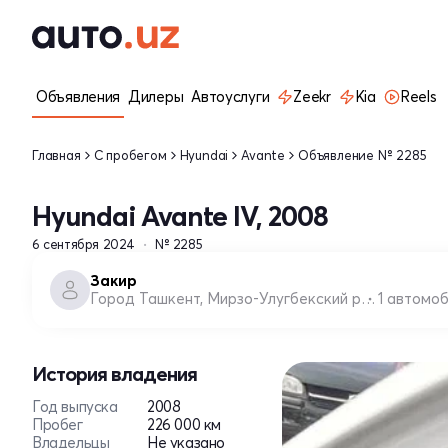
Объявления
Дилеры
Автоуслуги
Zeekr
Kia
Reels
Главная
С пробегом
Hyundai
Avante
Объявление № 2285
Hyundai Avante IV, 2008
6 сентября 2024
№ 2285
Закир
Город Ташкент, Мирзо-Улугбекский район
1 автомо
История владения
Год выпуска
2008
Пробег
226 000 км
Владельцы
Не указано