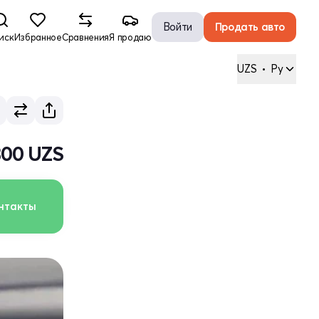
Войти
Продать авто
иск
Избранное
Сравнения
Я продаю
UZS
•
Ру
300 UZS
нтакты