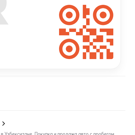
R
в Узбекситане. Покупка и продажа авто с пробегом