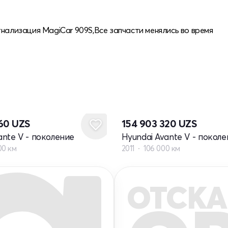
гнализация MagiCar 909S,Все запчасти менялись во время
860
UZS
154 903 320
UZS
ante V - поколение
Hyundai Avante V - покол
00 км
2011
106 000 км
ОТСКА