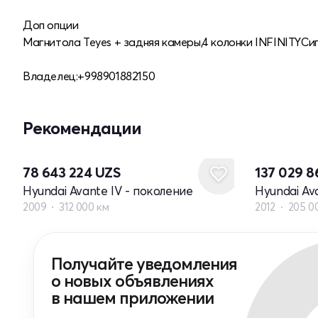
Доп опции
Магнитола Teyes + задняя камеры,4 колонки INFINITYСи
Владелец:+998901882150
Рекомендации
78 643 224
UZS
137 029 
Hyundai Avante IV - поколение
Hyundai Av
2009
312 000 км
2012
205 0
Получайте уведомления
о новых объявлениях
в нашем приложении