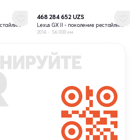
468 284 652
UZS
естайлинг
Lexus GX II - поколение рестайлинг
2014
56 000 км
НИРУЙТЕ
R