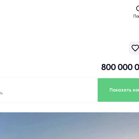
По
800 000 
Показать ко
ль