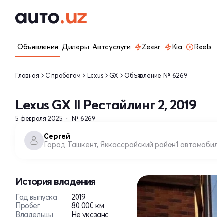
Объявления
Дилеры
Автоуслуги
Zeekr
Kia
Reels
Главная
С пробегом
Lexus
GX
Объявление № 6269
Lexus GX II Рестайлинг 2, 2019
5 февраля 2025
№ 6269
Сергей
Город Ташкент, Яккасарайский район
1 автомоби
История владения
Год выпуска
2019
Пробег
80 000 км
Владельцы
Не указано