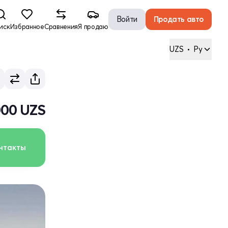
Войти
Продать авто
иск
Избранное
Сравнения
Я продаю
UZS
•
Ру
000 UZS
нтакты