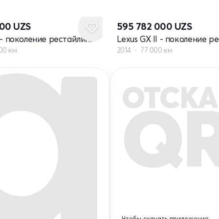
600
UZS
595 782 000
UZS
I - поколение рестайлинг
Lexus GX II - поколение р
00 км
2014
77 000 км
ОТСКА
Q
Чтобы скачать приложение