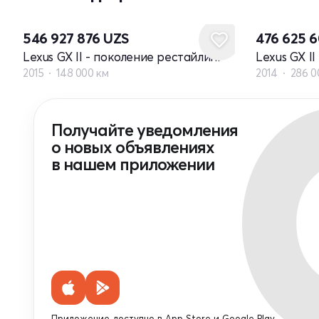
546 927 876
UZS
476 625 
Lexus GX II - поколение рестайлинг
Lexus GX I
2015
148 000 км
2014
286 0
Получайте уведомления
о новых объявлениях
в нашем приложении
Приложение доступно в App Store и Google Play