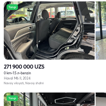
Yangi
271 900 000
UZS
0 km
•
1.5 л
•
benzin
Haval M6 II, 2024
Navoiy viloyati, Navoiy shahri
Yangi