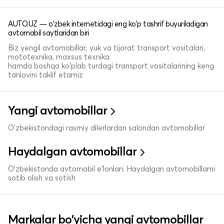
AUTO.UZ — o'zbek internetidagi eng ko'p tashrif buyuriladigan
avtomobil saytlaridan biri
Biz yengil avtomobillar, yuk va tijorat transport vositalari,
mototexnika, maxsus texnika
hamda boshqa ko'plab turdagi transport vositalarining keng
tanlovini taklif etamiz
Yangi avtomobillar
O'zbekistondagi rasmiy dilerlardan salondan avtomobillar
Haydalgan avtomobillar
O'zbekistonda avtomobil e’lonlari. Haydalgan avtomobillarni
sotib olish va sotish
Markalar bo'yicha yangi avtomobillar