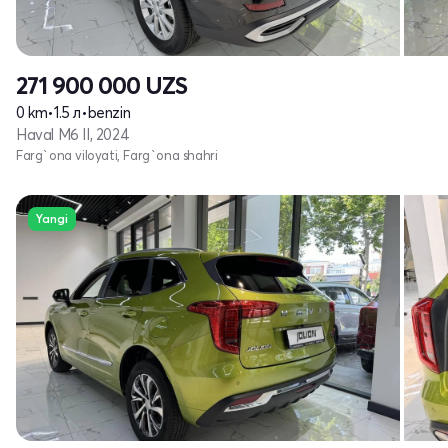
271 900 000
UZS
0 km
•
1.5 л
•
benzin
Haval M6 II, 2024
Farg`ona viloyati, Farg`ona shahri
Yangi