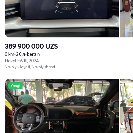
389 900 000
UZS
0 km
•
2.0 л
•
benzin
Haval H6 III, 2024
Navoiy viloyati, Navoiy shahri
Yangi