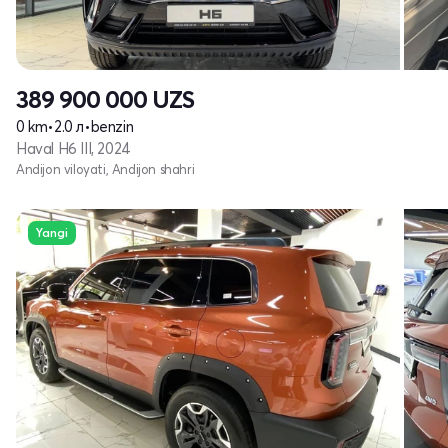
389 900 000
UZS
0 km
•
2.0 л
•
benzin
Haval H6 III, 2024
Andijon viloyati, Andijon shahri
Yangi