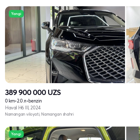
Yangi
389 900 000
UZS
0 km
•
2.0 л
•
benzin
Haval H6 III, 2024
Namangan viloyati, Namangan shahri
Yangi