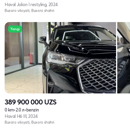
Haval Jolion I restyling, 2024
Buxoro viloyati, Buxoro shahri
Yangi
389 900 000
UZS
0 km
•
2.0 л
•
benzin
Haval H6 III, 2024
Buxoro viloyati, Buxoro shahri