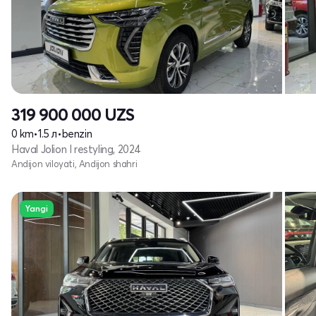
319 900 000
UZS
0 km
•
1.5 л
•
benzin
Haval Jolion I restyling, 2024
Andijon viloyati, Andijon shahri
Yangi