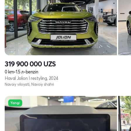
319 900 000
UZS
0 km
•
1.5 л
•
benzin
Haval Jolion I restyling, 2024
Navoiy viloyati, Navoiy shahri
Yangi