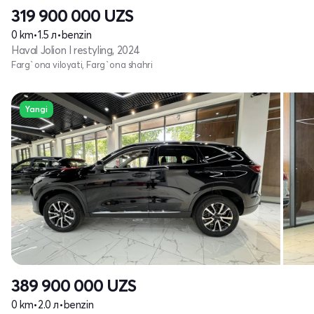
319 900 000
UZS
0 km
•
1.5 л
•
benzin
Haval Jolion I restyling, 2024
Farg`ona viloyati, Farg`ona shahri
Yangi
389 900 000
UZS
0 km
•
2.0 л
•
benzin