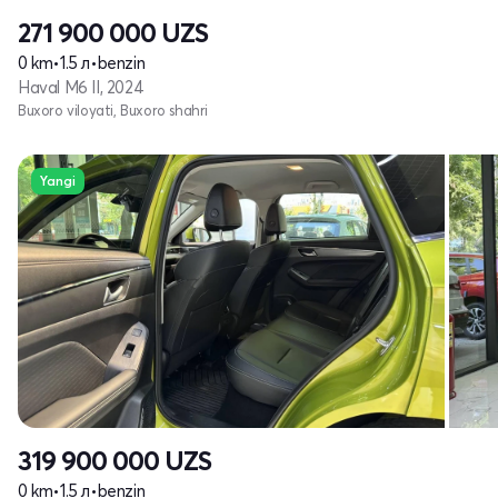
271 900 000
UZS
0 km
•
1.5 л
•
benzin
Haval M6 II, 2024
Buxoro viloyati, Buxoro shahri
Yangi
319 900 000
UZS
0 km
•
1.5 л
•
benzin