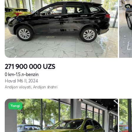
271 900 000
UZS
0 km
•
1.5 л
•
benzin
Haval M6 II, 2024
Andijon viloyati, Andijon shahri
Yangi