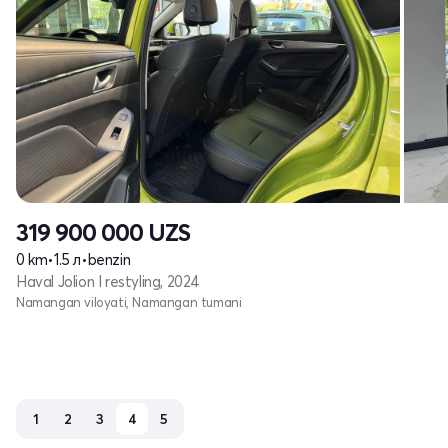
319 900 000
UZS
0 km
•
1.5 л
•
benzin
Haval Jolion I restyling, 2024
Namangan viloyati, Namangan tumani
1
2
3
4
5