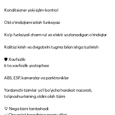
Konditsioner yoki iqlim-kontrol
Old o‘rindiqlarni isitish funksiyasi
Ko‘p funksiyali charm rul va elektr sozlanadigan o‘rindiqlar
Kalitsiz kirish va dvigatelni tugma bilan ishga tushirish
🛡 Xavfsizlik:
6 ta xavfsizlik yostiqchasi
ABS, ESP, kameralar va parktroniklar
Yordamchi tizimlar: yo‘l bo‘yicha harakat nazorati,
to‘qnashuvlarning oldini olish tizimi
💡 Nega bizni tanlashadi:
✅ Chevrolet brendining rasmiy dileri