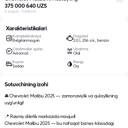
375 000 640 UZS
6 avgust, Toshkent
Xarakteristikalari
Komplektatsiya
Dvigatel
Belgilanmagan
2.0 l, 236 o.k., benzin
Uzatmalar qutisi
Uzatma
Avtomat
Oldi
Kuzov
Rangi
Sedan
Oq
Sotuvchining izohi
🚘 Chevrolet Malibu 2025 — zamonaviylik va qulaylikning
uyg‘unligi!
📍 Rasmiy dilerlik markazida mavjud!
Chevrolet Malibu 2025 — bu nafaqat biznes-klassdagi