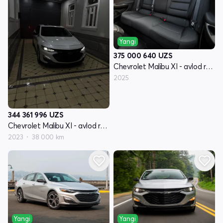
Yangi
375 000 640
UZS
Chevrolet Malibu XI - avlod restyling
2025
344 361 996
UZS
Chevrolet Malibu XI - avlod restyling
2023
38 000 km
Yangi
Yangi