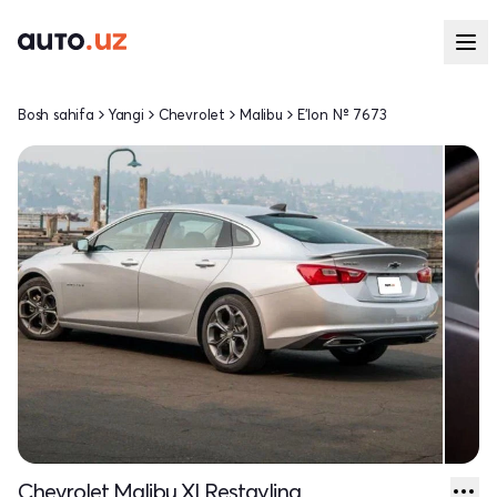
Bosh sahifa
Yangi
Chevrolet
Malibu
E'lon № 7673
Chevrolet Malibu XI Restayling