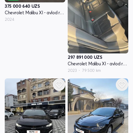
375 000 640
UZS
Chevrolet Malibu XI - avlod restyling
2024
297 891 000
UZS
Chevrolet Malibu XI - avlod restyling
2023
79 500 km