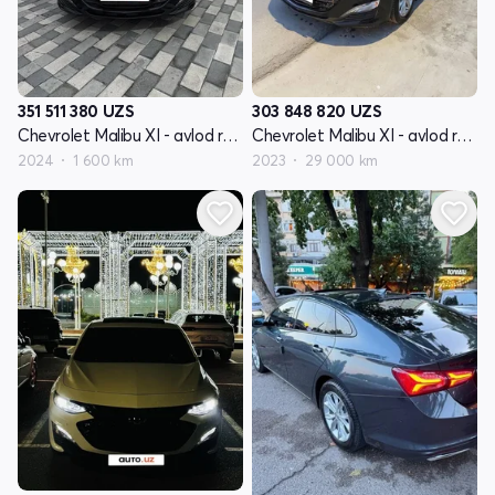
351 511 380
UZS
303 848 820
UZS
Chevrolet Malibu XI - avlod restyling
Chevrolet Malibu XI - avlod restyling
2024
1 600 km
2023
29 000 km