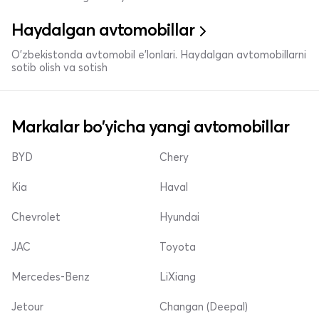
Haydalgan avtomobillar
O'zbekistonda avtomobil e’lonlari. Haydalgan avtomobillarni
sotib olish va sotish
Markalar bo'yicha yangi avtomobillar
BYD
Chery
Kia
Haval
Chevrolet
Hyundai
JAC
Toyota
Mercedes-Benz
LiXiang
Jetour
Changan (Deepal)