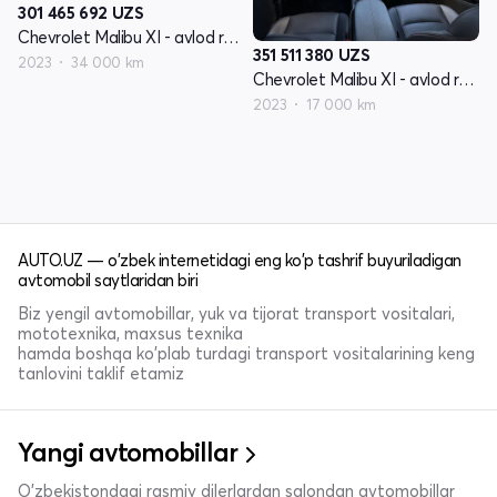
301 465 692
UZS
Chevrolet Malibu XI - avlod restyling
351 511 380
UZS
2023
34 000 km
Chevrolet Malibu XI - avlod restyling
2023
17 000 km
AUTO.UZ — o'zbek internetidagi eng ko'p tashrif buyuriladigan
avtomobil saytlaridan biri
Biz yengil avtomobillar, yuk va tijorat transport vositalari,
mototexnika, maxsus texnika
hamda boshqa ko'plab turdagi transport vositalarining keng
tanlovini taklif etamiz
Yangi avtomobillar
O'zbekistondagi rasmiy dilerlardan salondan avtomobillar