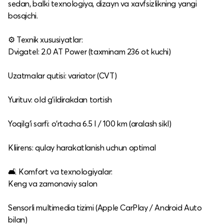
sedan, balki texnologiya, dizayn va xavfsizlikning yangi
bosqichi.
⚙️ Texnik xususiyatlar:
Dvigatel: 2.0 AT Power (taxminam 236 ot kuchi)
Uzatmalar qutisi: variator (CVT)
Yurituv: old g‘ildirakdan tortish
Yoqilg‘i sarfi: o‘rtacha 6.5 l / 100 km (aralash sikl)
Kliirens: qulay harakatlanish uchun optimal
🛋 Komfort va texnologiyalar:
Keng va zamonaviy salon
Sensorli multimedia tizimi (Apple CarPlay / Android Auto
bilan)