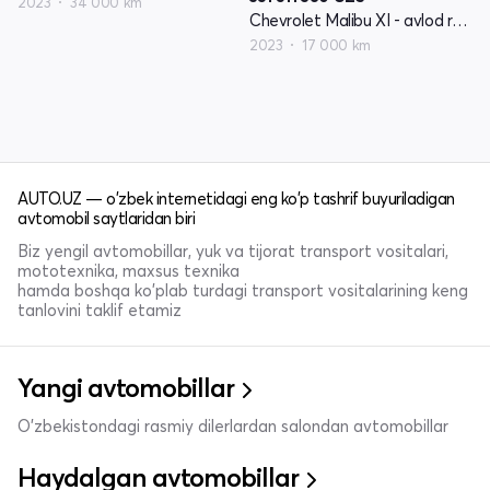
2023
34 000 km
Chevrolet Malibu XI - avlod restyling
2023
17 000 km
AUTO.UZ — o'zbek internetidagi eng ko'p tashrif buyuriladigan
avtomobil saytlaridan biri
Biz yengil avtomobillar, yuk va tijorat transport vositalari,
mototexnika, maxsus texnika
hamda boshqa ko'plab turdagi transport vositalarining keng
tanlovini taklif etamiz
Yangi avtomobillar
O'zbekistondagi rasmiy dilerlardan salondan avtomobillar
Haydalgan avtomobillar