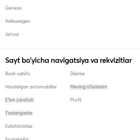
Genesis
Volkswagen
Jetour
Sayt bo'yicha navigatsiya va rekvizitlar
Bosh sahifa
Dilerlar
Haydalgan avtomobillar
Mening e'lonlarim
E'lon yaratish
Profil
Tanlanganlar
Solishtirishlar
Sozlamalar