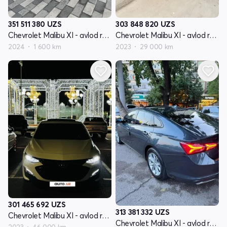
351 511 380
UZS
303 848 820
UZS
Chevrolet Malibu XI - avlod restyling
Chevrolet Malibu XI - avlod restyling
2024
1 600 km
2023
29 000 km
301 465 692
UZS
313 381 332
UZS
Chevrolet Malibu XI - avlod restyling
Chevrolet Malibu XI - avlod restyling
2023
46 000 km