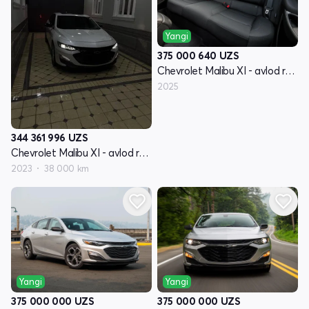
Yangi
375 000 640
UZS
Chevrolet Malibu XI - avlod restyling
2025
344 361 996
UZS
Chevrolet Malibu XI - avlod restyling
2023
38 000 km
Yangi
Yangi
375 000 000
UZS
375 000 000
UZS