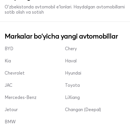
O'zbekistonda avtomobil e’lonlari. Haydalgan avtomobillarni
sotib olish va sotish
Markalar bo'yicha yangi avtomobillar
BYD
Chery
Kia
Haval
Chevrolet
Hyundai
JAC
Toyota
Mercedes-Benz
LiXiang
Jetour
Changan (Deepal)
BMW