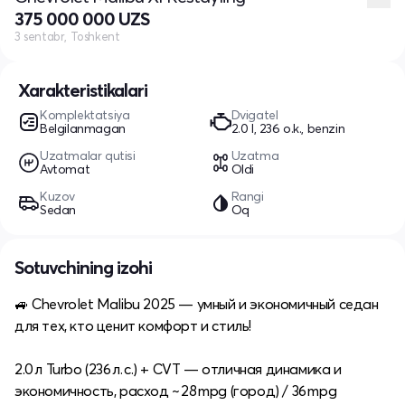
375 000 000 UZS
3 sentabr, Toshkent
Xarakteristikalari
Komplektatsiya
Dvigatel
Belgilanmagan
2.0 l, 236 o.k., benzin
Uzatmalar qutisi
Uzatma
Avtomat
Oldi
Kuzov
Rangi
Sedan
Oq
Sotuvchining izohi
🚙 Chevrolet Malibu 2025 — умный и экономичный седан
для тех, кто ценит комфорт и стиль!
2.0 л Turbo (236 л. с.) + CVT — отличная динамика и
экономичность, расход ~ 28 mpg (город) / 36 mpg