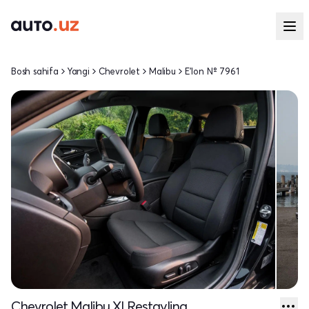
Bosh sahifa
Yangi
Chevrolet
Malibu
E'lon № 7961
Chevrolet Malibu XI Restayling