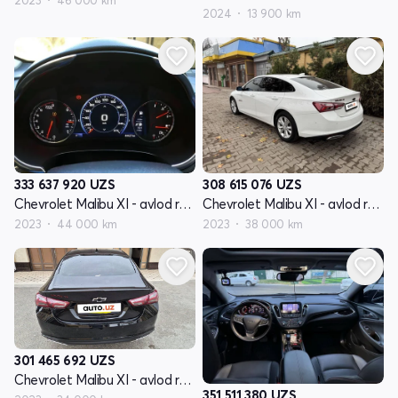
2024
13 900 km
333 637 920
UZS
308 615 076
UZS
Chevrolet Malibu XI - avlod restyling
Chevrolet Malibu XI - avlod restyling
2023
44 000 km
2023
38 000 km
301 465 692
UZS
Chevrolet Malibu XI - avlod restyling
351 511 380
UZS