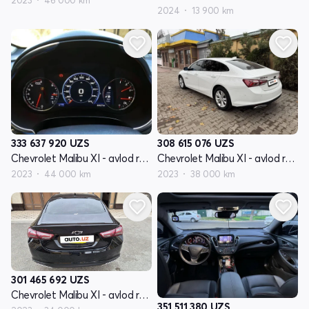
2024
13 900 km
333 637 920
UZS
308 615 076
UZS
Chevrolet Malibu XI - avlod restyling
Chevrolet Malibu XI - avlod restyling
2023
44 000 km
2023
38 000 km
301 465 692
UZS
Chevrolet Malibu XI - avlod restyling
351 511 380
UZS