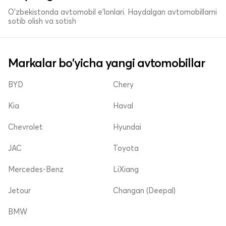
O'zbekistonda avtomobil e’lonlari. Haydalgan avtomobillarni
sotib olish va sotish
Markalar bo'yicha yangi avtomobillar
BYD
Chery
Kia
Haval
Chevrolet
Hyundai
JAC
Toyota
Mercedes-Benz
LiXiang
Jetour
Changan (Deepal)
BMW