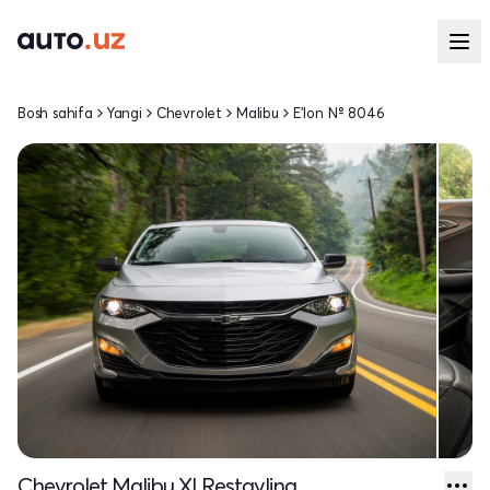
Bosh sahifa
Yangi
Chevrolet
Malibu
E'lon № 8046
Chevrolet Malibu XI Restayling