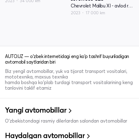
2023
34 000 km
Chevrolet Malibu XI - avlod restyling
2023
17 000 km
AUTO.UZ — o'zbek internetidagi eng ko'p tashrif buyuriladigan
avtomobil saytlaridan biri
Biz yengil avtomobillar, yuk va tijorat transport vositalari,
mototexnika, maxsus texnika
hamda boshqa ko'plab turdagi transport vositalarining keng
tanlovini taklif etamiz
Yangi avtomobillar
O'zbekistondagi rasmiy dilerlardan salondan avtomobillar
Haydalgan avtomobillar