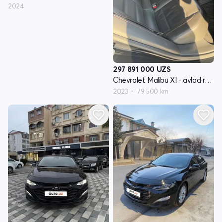
2024
297 891 000
UZS
Chevrolet Malibu XI - avlod restyling
2023
79 500 km