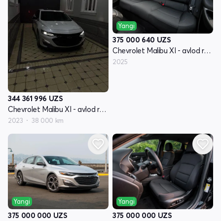
Yangi
375 000 640
UZS
Chevrolet Malibu XI - avlod restyling
2025
344 361 996
UZS
Chevrolet Malibu XI - avlod restyling
2023
38 000 km
Yangi
Yangi
375 000 000
UZS
375 000 000
UZS