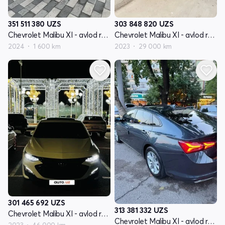
351 511 380
UZS
303 848 820
UZS
Chevrolet Malibu XI - avlod restyling
Chevrolet Malibu XI - avlod restyling
2024
1 600 km
2023
29 000 km
301 465 692
UZS
313 381 332
UZS
Chevrolet Malibu XI - avlod restyling
Chevrolet Malibu XI - avlod restyling
2023
46 000 km