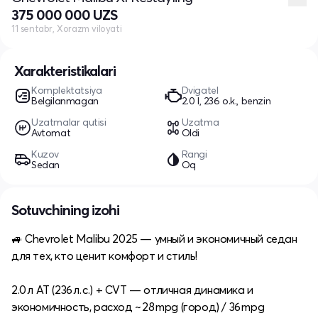
375 000 000 UZS
11 sentabr, Xorazm viloyati
Xarakteristikalari
Komplektatsiya
Dvigatel
Belgilanmagan
2.0 l, 236 o.k., benzin
Uzatmalar qutisi
Uzatma
Avtomat
Oldi
Kuzov
Rangi
Sedan
Oq
Sotuvchining izohi
🚙 Chevrolet Malibu 2025 — умный и экономичный седан
для тех, кто ценит комфорт и стиль!
2.0 л AT (236 л. с.) + CVT — отличная динамика и
экономичность, расход ~ 28 mpg (город) / 36 mpg