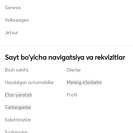
Genesis
Volkswagen
Jetour
Sayt bo'yicha navigatsiya va rekvizitlar
Bosh sahifa
Dilerlar
Haydalgan avtomobillar
Mening e'lonlarim
E'lon yaratish
Profil
Tanlanganlar
Solishtirishlar
Sozlamalar