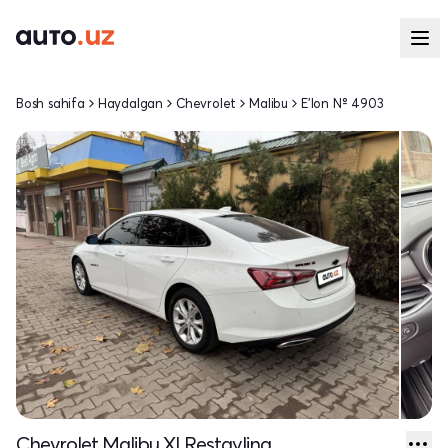
Bosh sahifa
Haydalgan
Chevrolet
Malibu
E'lon № 4903
Chevrolet Malibu XI Restayling