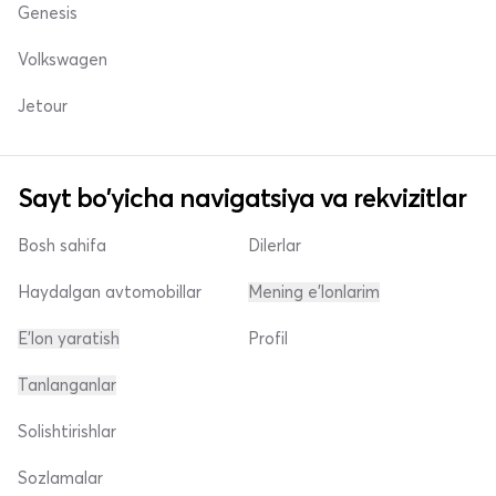
Genesis
Volkswagen
Jetour
Sayt bo'yicha navigatsiya va rekvizitlar
Bosh sahifa
Dilerlar
Haydalgan avtomobillar
Mening e'lonlarim
E'lon yaratish
Profil
Tanlanganlar
Solishtirishlar
Sozlamalar