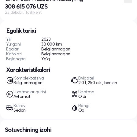
308 615 076 UZS
23 dekabr, Toshkent
Egalik tarixi
Yili
2023
Yurgani
38 000 km
Egalari
Belgilanmagan
Kafolati
Belgilanmagan
Bojlangan
Yo'q
Xarakteristikalari
Komplektatsiya
Dvigatel
Belgilanmagan
2.0 l, 250 o.k., benzin
Uzatmalar qutisi
Uzatma
Avtomat
Oldi
Kuzov
Rangi
Sedan
Oq
Sotuvchining izohi