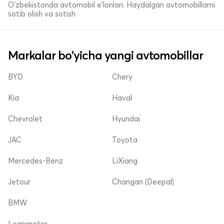
O'zbekistonda avtomobil e’lonlari. Haydalgan avtomobillarni
sotib olish va sotish
Markalar bo'yicha yangi avtomobillar
BYD
Chery
Kia
Haval
Chevrolet
Hyundai
JAC
Toyota
Mercedes-Benz
LiXiang
Jetour
Changan (Deepal)
BMW
Leapmotor