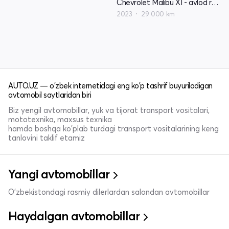
Chevrolet Malibu XI - avlod restyling
2023
29 000 km
AUTO.UZ — o'zbek internetidagi eng ko'p tashrif buyuriladigan
avtomobil saytlaridan biri
Biz yengil avtomobillar, yuk va tijorat transport vositalari,
mototexnika, maxsus texnika
hamda boshqa ko'plab turdagi transport vositalarining keng
tanlovini taklif etamiz
Yangi avtomobillar
O'zbekistondagi rasmiy dilerlardan salondan avtomobillar
Haydalgan avtomobillar