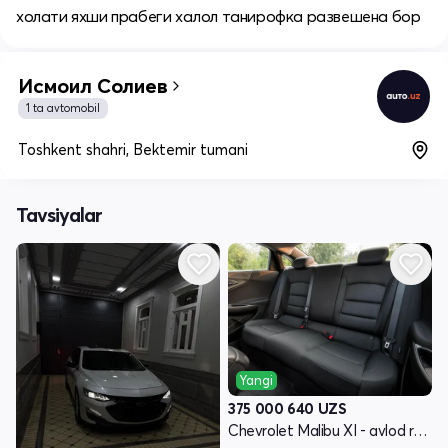
холати яхши прабеги халол танирофка развешена бор
Исмоил Солиев
1 ta avtomobil
Toshkent shahri, Bektemir tumani
Tavsiyalar
Yangi
375 000 640
UZS
Chevrolet Malibu XI - avlod restyling