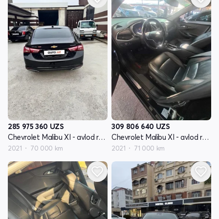
285 975 360
UZS
309 806 640
UZS
Chevrolet Malibu XI - avlod restyling
Chevrolet Malibu XI - avlod restyling
2021
70 000 km
2021
71 000 km