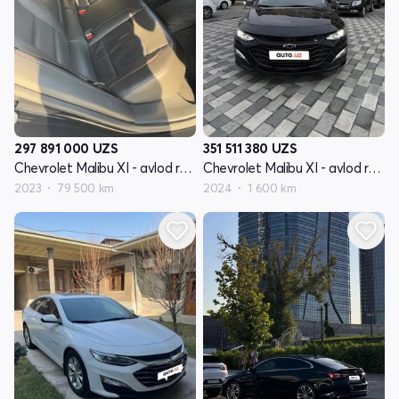
297 891 000
UZS
351 511 380
UZS
Chevrolet Malibu XI - avlod restyling
Chevrolet Malibu XI - avlod restyling
2023
79 500 km
2024
1 600 km