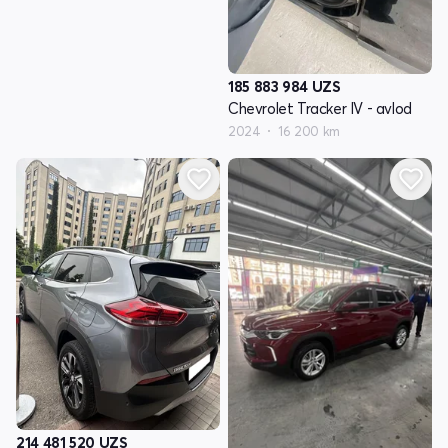
185 883 984
UZS
Chevrolet Tracker IV - avlod
2024
16 200 km
214 481 520
UZS