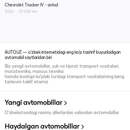
Chevrolet Tracker IV - avlod
2023
33 000 km
AUTO.UZ — o'zbek internetidagi eng ko'p tashrif buyuriladigan
avtomobil saytlaridan biri
Biz yengil avtomobillar, yuk va tijorat transport vositalari,
mototexnika, maxsus texnika
hamda boshqa ko'plab turdagi transport vositalarining keng
tanlovini taklif etamiz
Yangi avtomobillar
O'zbekistondagi rasmiy dilerlardan salondan avtomobillar
Haydalgan avtomobillar