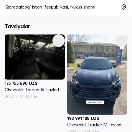
Qoraqalpog`iston Respublikasi, Nukus shahri
Tavsiyalar
175 755 690
UZS
Chevrolet Tracker IV - avlod
2023
76 000 km
198 991 188
UZS
Chevrolet Tracker IV - avlod
2023
22 500 km