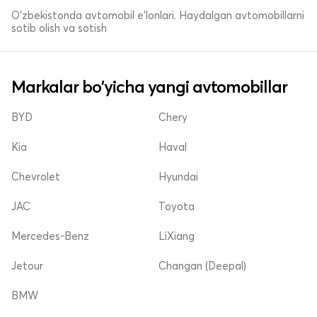
O'zbekistonda avtomobil e’lonlari. Haydalgan avtomobillarni
sotib olish va sotish
Markalar bo'yicha yangi avtomobillar
BYD
Chery
Kia
Haval
Chevrolet
Hyundai
JAC
Toyota
Mercedes-Benz
LiXiang
Jetour
Changan (Deepal)
BMW