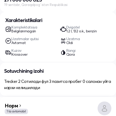
19 sentabr, Qoraqalpog`iston Respublikasi
Xarakteristikalari
Komplektatsiya
Dvigatel
Belgilanmagan
1.2 l, 132 o.k., benzin
Uzatmalar qutisi
Uzatma
Avtomat
Oldi
Kuzov
Rangi
Krossover
Qora
Sotuvchining izohi
Trecker 2 Сотилади фул 3 пазитса пробег 0 салонан уйга
нархи келишилади
Норм
1 ta avtomobil