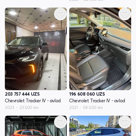
203 757 444
UZS
196 608 060
UZS
Chevrolet Tracker IV - avlod
Chevrolet Tracker IV - avlod
2023
23 500 km
2021
58 000 km