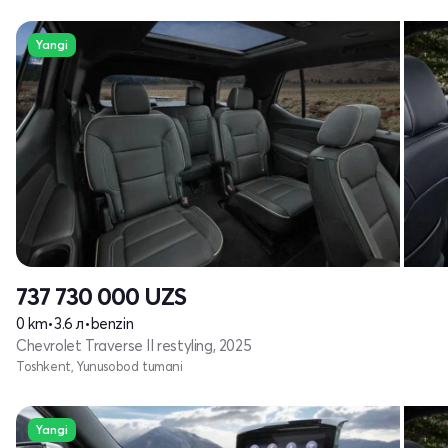
Yangi
737 730 000
UZS
0 km
•
3.6 л
•
benzin
Chevrolet Traverse II restyling, 2025
Toshkent, Yunusobod tumani
Yangi