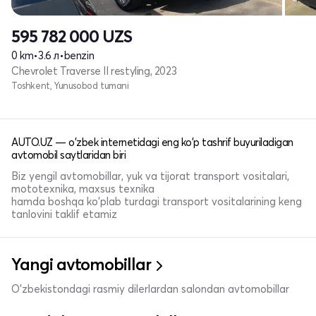
595 782 000
UZS
0 km
•
3.6 л
•
benzin
Chevrolet Traverse II restyling, 2023
Toshkent, Yunusobod tumani
AUTO.UZ — o'zbek internetidagi eng ko'p tashrif buyuriladigan
avtomobil saytlaridan biri
Biz yengil avtomobillar, yuk va tijorat transport vositalari,
mototexnika, maxsus texnika
hamda boshqa ko'plab turdagi transport vositalarining keng
tanlovini taklif etamiz
Yangi avtomobillar
O'zbekistondagi rasmiy dilerlardan salondan avtomobillar