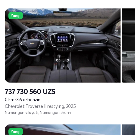
Yangi
737 730 560
UZS
0 km
•
3.6 л
•
benzin
Chevrolet Traverse II restyling, 2025
Namangan viloyati, Namangan shahri
Yangi