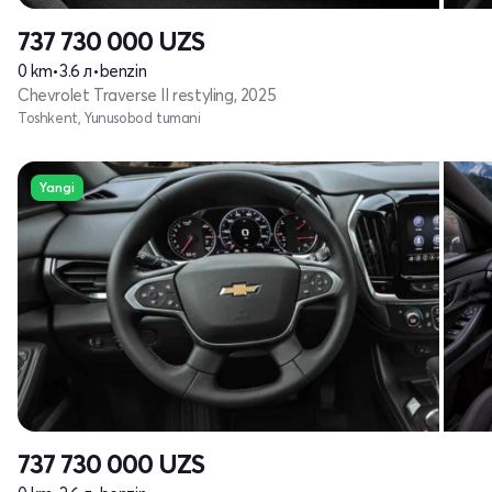
737 730 000
UZS
0 km
•
3.6 л
•
benzin
Chevrolet Traverse II restyling, 2025
Toshkent, Yunusobod tumani
Yangi
737 730 000
UZS