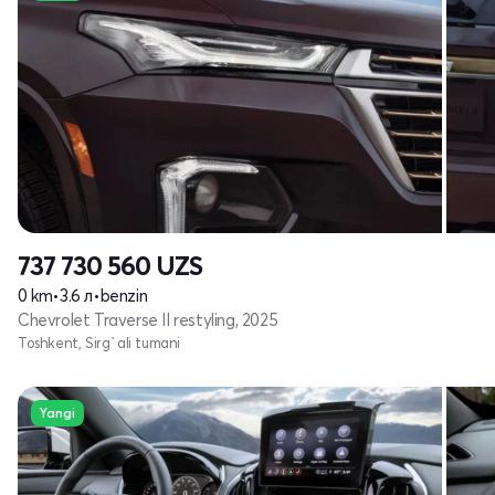
737 730 560
UZS
0 km
•
3.6 л
•
benzin
Chevrolet Traverse II restyling, 2025
Toshkent, Sirg`ali tumani
Yangi