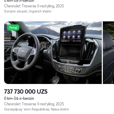
0 km
•
3.6 л
•
benzin
Chevrolet Traverse II restyling, 2025
Xorazm viloyati, Urganch shahri
Yangi
737 730 000
UZS
0 km
•
3.6 л
•
benzin
Chevrolet Traverse II restyling, 2025
Qoraqalpog`iston Respublikasi, Nukus shahri