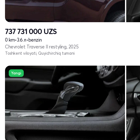
737 731 000
UZS
0 km
•
3.6 л
•
benzin
Chevrolet Traverse II restyling, 2025
Toshkent viloyati, Quyichirchiq tumani
Yangi