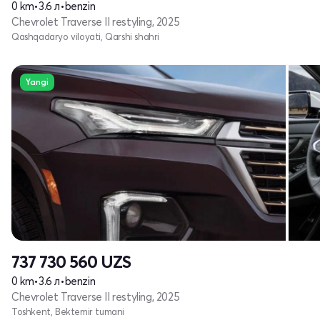
0 km
•
3.6 л
•
benzin
Chevrolet Traverse II restyling, 2025
Qashqadaryo viloyati, Qarshi shahri
Yangi
737 730 560
UZS
0 km
•
3.6 л
•
benzin
Chevrolet Traverse II restyling, 2025
Toshkent, Bektemir tumani