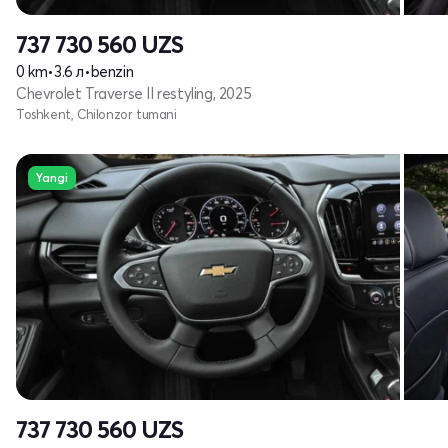
737 730 560
UZS
0 km
•
3.6 л
•
benzin
Chevrolet Traverse II restyling, 2025
Toshkent, Chilonzor tumani
Yangi
737 730 560
UZS