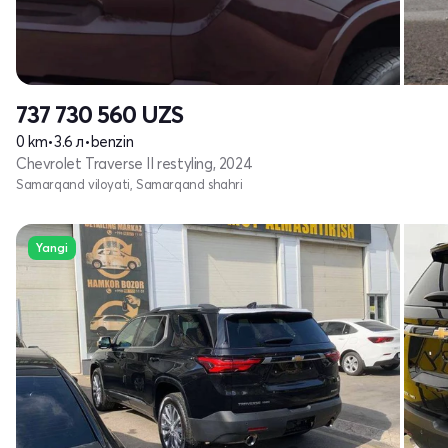
737 730 560
UZS
0 km
•
3.6 л
•
benzin
Chevrolet Traverse II restyling, 2024
Samarqand viloyati, Samarqand shahri
Yangi