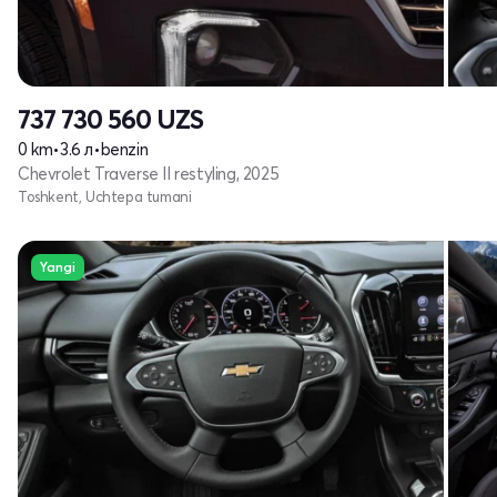
737 730 560
UZS
0 km
•
3.6 л
•
benzin
Chevrolet Traverse II restyling, 2025
Toshkent, Uchtepa tumani
Yangi