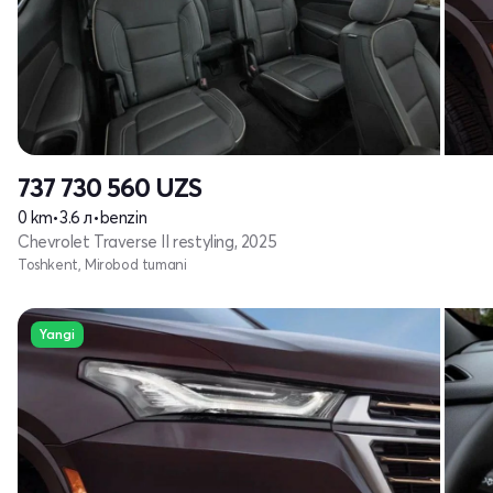
737 730 560
UZS
0 km
•
3.6 л
•
benzin
Chevrolet Traverse II restyling, 2025
Toshkent, Mirobod tumani
Yangi