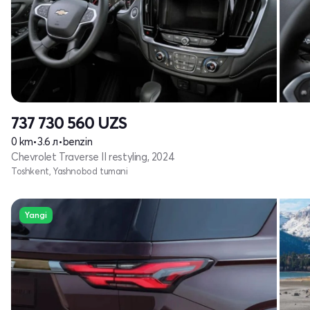
737 730 560
UZS
0 km
•
3.6 л
•
benzin
Chevrolet Traverse II restyling, 2024
Toshkent, Yashnobod tumani
Yangi