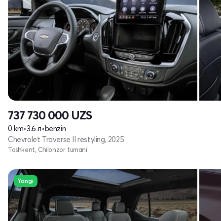
737 730 000
UZS
0 km
•
3.6 л
•
benzin
Chevrolet Traverse II restyling, 2025
Toshkent, Chilonzor tumani
Yangi