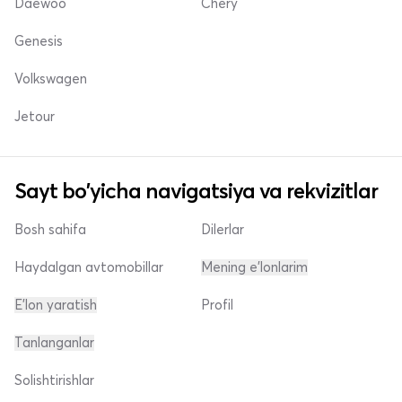
Daewoo
Chery
Genesis
Volkswagen
Jetour
Sayt bo'yicha navigatsiya va rekvizitlar
Bosh sahifa
Dilerlar
Haydalgan avtomobillar
Mening e'lonlarim
E'lon yaratish
Profil
Tanlanganlar
Solishtirishlar