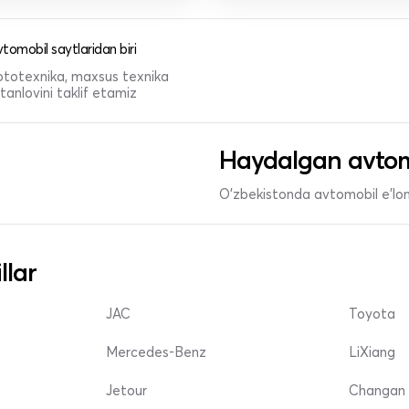
tomobil saytlaridan biri
 mototexnika, maxsus texnika
anlovini taklif etamiz
Haydalgan avtom
O'zbekistonda avtomobil e’lonl
llar
JAC
Toyota
Mercedes-Benz
LiXiang
Jetour
Changan 