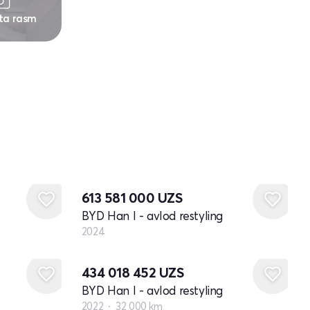
 ta rasm
Yangi
613 581 000
UZS
BYD Han I - avlod restyling
2024
434 018 452
UZS
BYD Han I - avlod restyling
2022
32 000 km