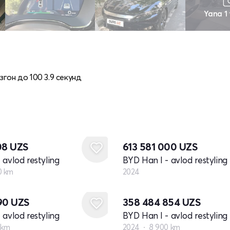
Yana 1
гон до 100 3.9 секунд
Yangi
08
UZS
613 581 000
UZS
 avlod restyling
BYD Han I - avlod restyling
0 km
2024
290
UZS
358 484 854
UZS
 avlod restyling
BYD Han I - avlod restyling
 km
2024
8 900 km