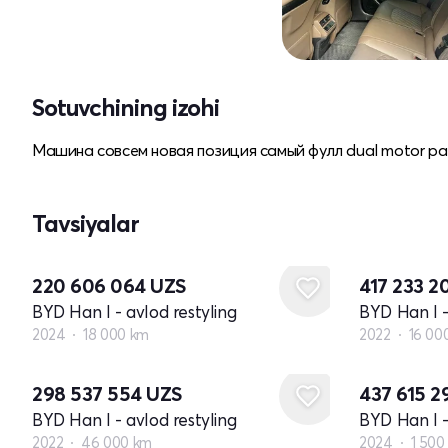
Sotuvchining izohi
Машина совсем новая позиция самый фулл dual motor раз
Tavsiyalar
220 606 064
UZS
417 233 2
BYD Han I - avlod restyling
BYD Han I -
2024
18 000 km
2022
16 00
298 537 554
UZS
437 615 
BYD Han I - avlod restyling
BYD Han I -
2022
46 000 km
2024
1 500