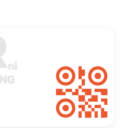
R
ni
ANG