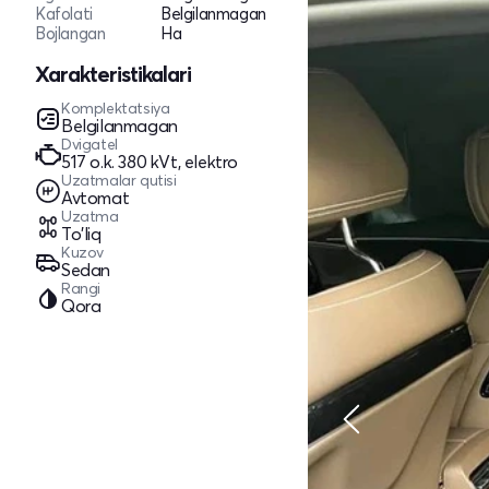
Kafolati
Belgilanmagan
Bojlangan
Ha
Xarakteristikalari
Komplektatsiya
Belgilanmagan
Dvigatel
517 o.k. 380 kVt, elektro
Uzatmalar qutisi
Avtomat
Uzatma
To'liq
Kuzov
Sedan
Rangi
Qora