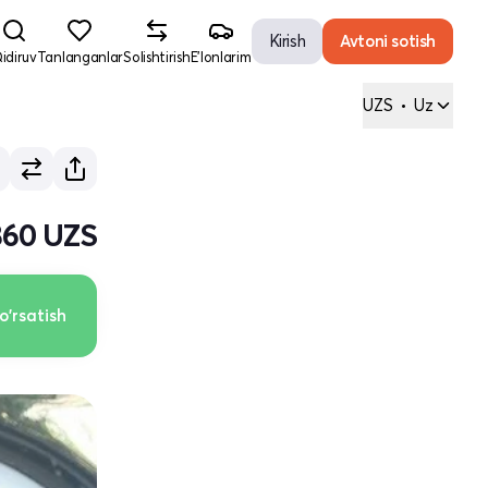
Kirish
Avtoni sotish
idiruv
Tanlanganlar
Solishtirish
E'lonlarim
UZS
•
Uz
860 UZS
o'rsatish