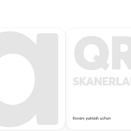
Q
SKANERL
Ilovani yuklash uchun