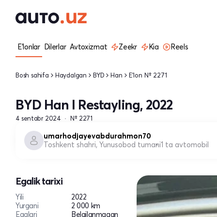
E'lonlar
Dilerlar
Avtoxizmat
Zeekr
Kia
Reels
Bosh sahifa
Haydalgan
BYD
Han
E'lon № 2271
BYD Han I Restayling, 2022
4 sentabr 2024
№ 2271
umarhodjayevabdurahmon70
Toshkent shahri, Yunusobod tumani
1 ta avtomobil
Egalik tarixi
Yili
2022
Yurgani
2 000 km
Egalari
Belgilanmagan