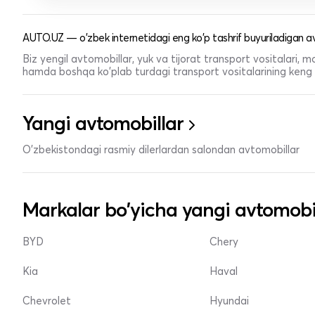
AUTO.UZ — o'zbek internetidagi eng ko'p tashrif buyuriladigan av
Biz yengil avtomobillar, yuk va tijorat transport vositalari,
hamda boshqa ko'plab turdagi transport vositalarining keng t
Yangi avtomobillar
O'zbekistondagi rasmiy dilerlardan salondan avtomobillar
Markalar bo'yicha yangi avtomobi
BYD
Chery
Kia
Haval
Chevrolet
Hyundai