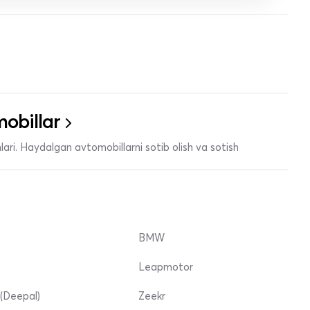
obillar
ari. Haydalgan avtomobillarni sotib olish va sotish
BMW
Leapmotor
(Deepal)
Zeekr