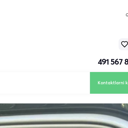
Q
491 567 
Kontaktlarni k