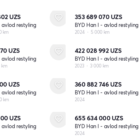
802
UZS
353 689 070
UZS
 avlod restyling
BYD Han I - avlod restyling
0 km
2024
5 000 km
070
UZS
422 028 992
UZS
 avlod restyling
BYD Han I - avlod restyling
0 km
2023
3 000 km
Yangi
500
UZS
360 882 746
UZS
 avlod restyling
BYD Han I - avlod restyling
0 km
2024
Yangi
000
UZS
655 634 000
UZS
 avlod restyling
BYD Han I - avlod restyling
2024