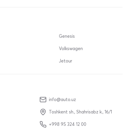
Genesis
Volkswagen
Jetour
info@auto.uz
Toshkent sh., Shahrisabz k., 16/1
+998 95 324 12 00