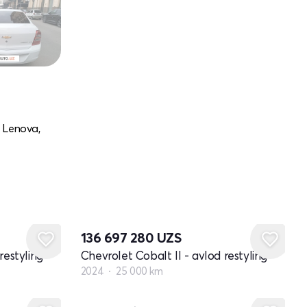
r Lenova,
136 697 280
UZS
restyling
Chevrolet Cobalt II - avlod restyling
2024
25 000 km