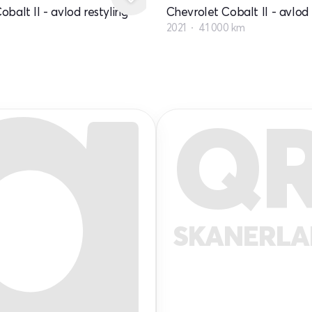
balt II - avlod restyling
Chevrolet Cobalt II - avlod 
2021
41 000 km
Q
SKANERL