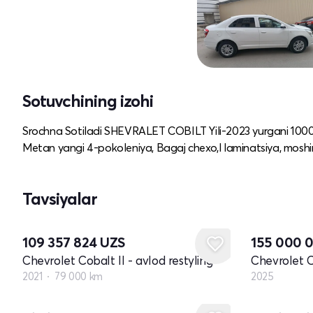
Sotuvchining izohi
Srochna Sotiladi SHEVRALET COBILT Yili-2023 yurgani 10000 x
Metan yangi 4-pokoleniya, Bagaj chexo,l laminatsiya, mosh
Tavsiyalar
Yangi
109 357 824
UZS
155 000 
Chevrolet Cobalt II - avlod restyling
Chevrolet Co
2021
79 000 km
2025