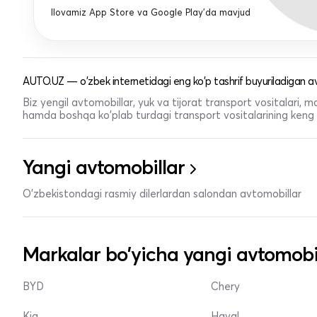
Ilovamiz App Store va Google Play'da mavjud
AUTO.UZ — o'zbek internetidagi eng ko'p tashrif buyuriladigan av
Biz yengil avtomobillar, yuk va tijorat transport vositalari,
hamda boshqa ko'plab turdagi transport vositalarining keng t
Yangi avtomobillar
O'zbekistondagi rasmiy dilerlardan salondan avtomobillar
Markalar bo'yicha yangi avtomobi
BYD
Chery
Kia
Haval