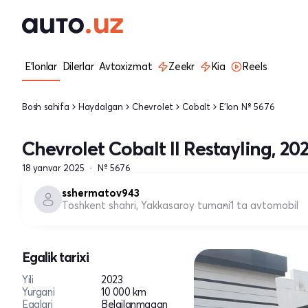
E'lonlar
Dilerlar
Avtoxizmat
Zeekr
Kia
Reels
Bosh sahifa
Haydalgan
Chevrolet
Cobalt
E'lon № 5676
Chevrolet Cobalt II Restayling, 20
18 yanvar 2025
№ 5676
sshermatov943
Toshkent shahri, Yakkasaroy tumani
1 ta avtomobil
Egalik tarixi
Yili
2023
Yurgani
10 000 km
Egalari
Belgilanmagan