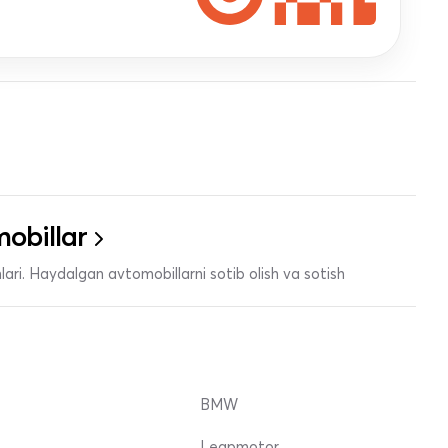
obillar
ari. Haydalgan avtomobillarni sotib olish va sotish
BMW
Leapmotor