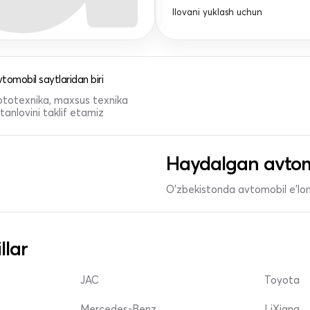
Ilovani yuklash uchun
tomobil saytlaridan biri
 mototexnika, maxsus texnika
anlovini taklif etamiz
Haydalgan avtom
O'zbekistonda avtomobil e’lonl
llar
JAC
Toyota
Mercedes-Benz
LiXiang