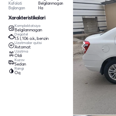
Kafolati
Belgilanmagan
Bojlangan
Ha
Xarakteristikalari
Komplektatsiya
Belgilanmagan
Dvigatel
1.5 l, 106 o.k., benzin
Uzatmalar qutisi
Avtomat
Uzatma
Oldi
Kuzov
Sedan
Rangi
Oq