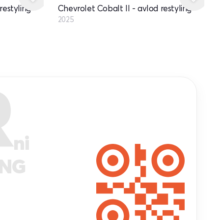
restyling
Chevrolet Cobalt II - avlod restyling
2025
R
ni
ANG