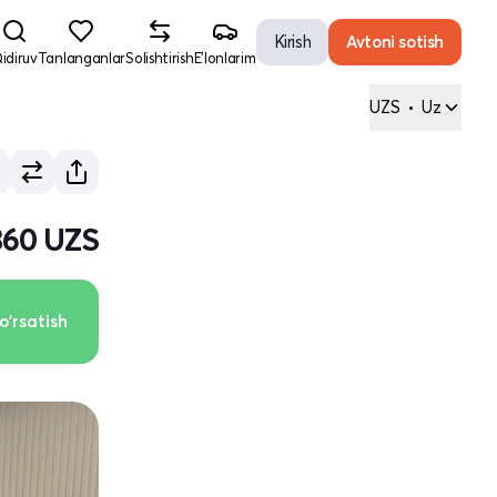
Kirish
Avtoni sotish
idiruv
Tanlanganlar
Solishtirish
E'lonlarim
UZS
•
Uz
360 UZS
o'rsatish