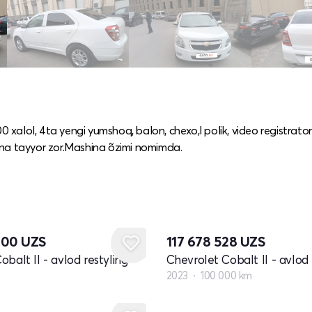
alol, 4ta yengi yumshoq, balon, chexo,l polik, video registrato
ina tayyor zor.Mashina õzimi nomimda.
000
UZS
117 678 528
UZS
balt II - avlod restyling
Chevrolet Cobalt II - avlod 
2023
100 000 km