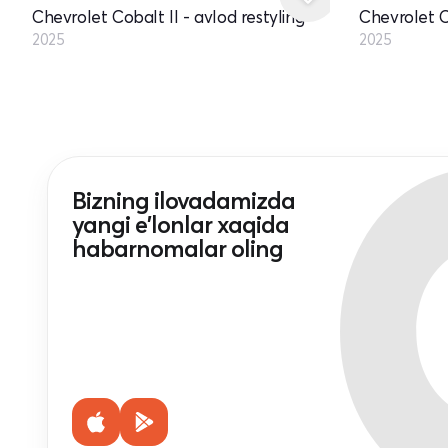
Chevrolet Cobalt II - avlod restyling
Chevrolet Co
2025
2025
Bizning ilovadamizda
yangi e'lonlar xaqida
habarnomalar oling