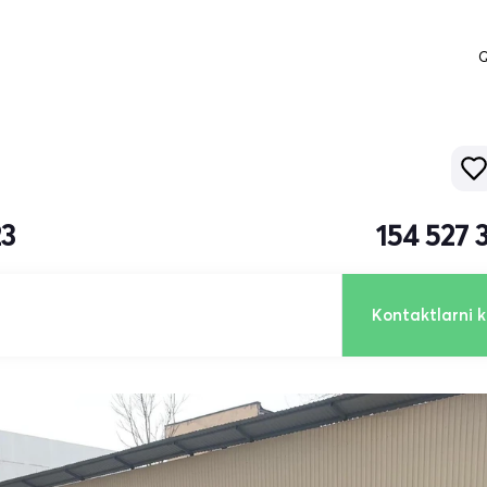
Q
23
154 527 
Kontaktlarni k