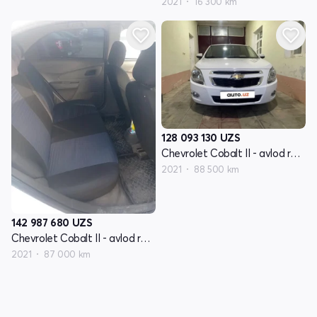
2021
16 300 km
128 093 130
UZS
Chevrolet Cobalt II - avlod restyling
2021
88 500 km
142 987 680
UZS
Chevrolet Cobalt II - avlod restyling
2021
87 000 km