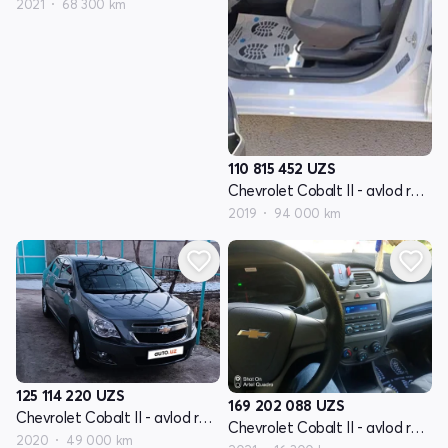
2021
68 300 km
110 815 452
UZS
Chevrolet Cobalt II - avlod restyling
2019
94 000 km
125 114 220
UZS
169 202 088
UZS
Chevrolet Cobalt II - avlod restyling
Chevrolet Cobalt II - avlod restyling
2020
49 000 km