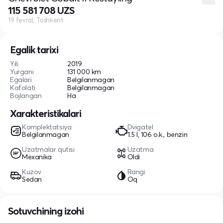
115 581 708 UZS
19 fevral, Toshkent
Egalik tarixi
Yili
2019
Yurgani
131 000 km
Egalari
Belgilanmagan
Kafolati
Belgilanmagan
Bojlangan
Ha
Xarakteristikalari
Komplektatsiya
Dvigatel
Belgilanmagan
1.5 l, 106 o.k., benzin
Uzatmalar qutisi
Uzatma
Mexanika
Oldi
Kuzov
Rangi
Sedan
Oq
Sotuvchining izohi