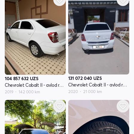
131 072 040
UZS
104 857 632
UZS
Chevrolet Cobalt II - avlod restyling
Chevrolet Cobalt II - avlod restyling
2020
21 000 km
2019
142 000 km