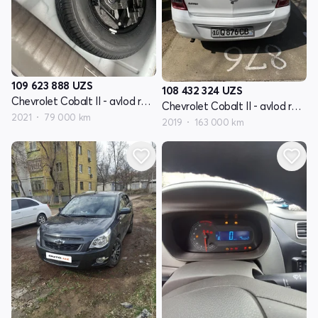
109 623 888
UZS
108 432 324
UZS
Chevrolet Cobalt II - avlod restyling
Chevrolet Cobalt II - avlod restyling
2021
79 000 km
2019
163 000 km