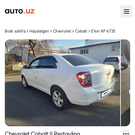
Bosh sahifa
Haydalgan
Chevrolet
Cobalt
E'lon № 6735
Chevrolet Cobalt II Restayling