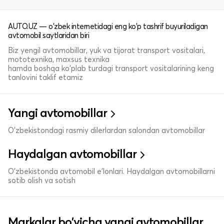
AUTO.UZ — o'zbek internetidagi eng ko'p tashrif buyuriladigan
avtomobil saytlaridan biri
Biz yengil avtomobillar, yuk va tijorat transport vositalari,
mototexnika, maxsus texnika
hamda boshqa ko'plab turdagi transport vositalarining keng
tanlovini taklif etamiz
Yangi avtomobillar
O'zbekistondagi rasmiy dilerlardan salondan avtomobillar
Haydalgan avtomobillar
O'zbekistonda avtomobil e’lonlari. Haydalgan avtomobillarni
sotib olish va sotish
Markalar bo'yicha yangi avtomobillar