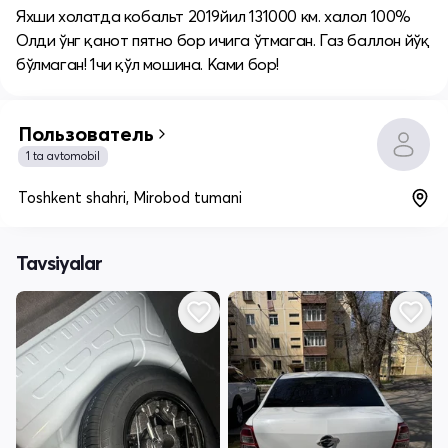
Яхши холатда кобальт 2019йил 131000 км. халол 100%
Олди ўнг қанот пятно бор ичига ўтмаган. Газ баллон йўқ
бўлмаган! 1чи қўл мошина. Ками бор!
Пользователь
1 ta avtomobil
Toshkent shahri, Mirobod tumani
Tavsiyalar