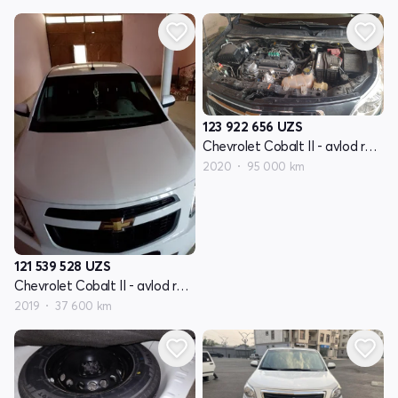
123 922 656
UZS
Chevrolet Cobalt II - avlod restyling
2020
95 000 km
121 539 528
UZS
Chevrolet Cobalt II - avlod restyling
2019
37 600 km