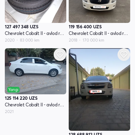
127 497 348
UZS
119 156 400
UZS
Chevrolet Cobalt II - avlod restyling
Chevrolet Cobalt II - avlod restyling
2020
83 000 km
2018
170 000 km
Yangi
125 114 220
UZS
Chevrolet Cobalt II - avlod restyling
2021
128 688 912
UZS