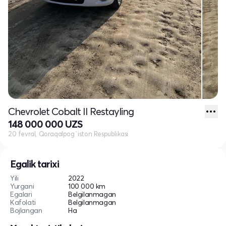
Chevrolet Cobalt II Restayling
148 000 000 UZS
20 fevral, Qoraqalpog`iston Respublikasi
Egalik tarixi
Yili
2022
Yurgani
100 000 km
Egalari
Belgilanmagan
Kafolati
Belgilanmagan
Bojlangan
Ha