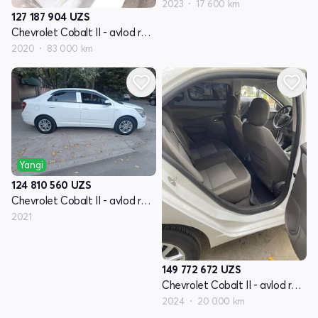
2023
17 600 km
127 187 904
UZS
Chevrolet Cobalt II - avlod restyling
2020
83 000 km
Yangi
124 810 560
UZS
Chevrolet Cobalt II - avlod restyling
2021
149 772 672
UZS
Chevrolet Cobalt II - avlod restyling
2024
20 000 km