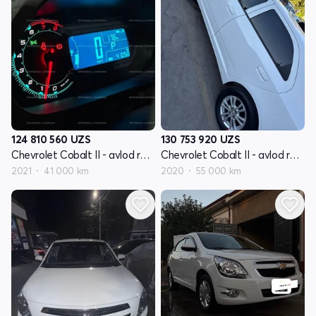
124 810 560
UZS
130 753 920
UZS
Chevrolet Cobalt II - avlod restyling
Chevrolet Cobalt II - avlod restyling
2021
41 000 km
2020
55 000 km