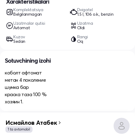
Xarakteristikalari
Komplektatsiya
Dvigatel
Belgilanmagan
1.5 l, 106 o.k., benzin
Uzatmalar qutisi
Uzatma
Avtomat
Oldi
Kuzov
Rangi
Sedan
Oq
Sotuvchining izohi
коболт афтомат
метан 4 поколение
шумка бар
краска таза 100 %
хозяин 1.
Исмайлов Атабек
1 ta avtomobil