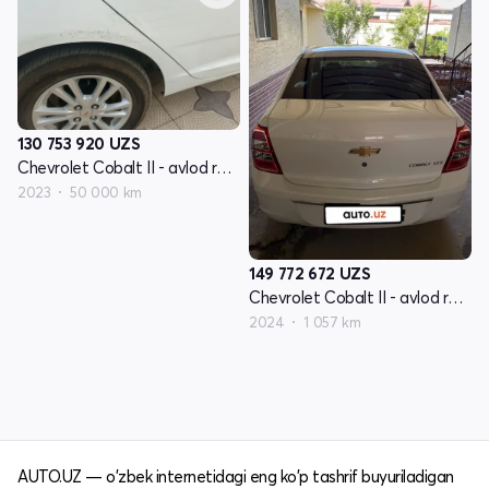
130 753 920
UZS
Chevrolet Cobalt II - avlod restyling
2023
50 000 km
149 772 672
UZS
Chevrolet Cobalt II - avlod restyling
2024
1 057 km
AUTO.UZ — o'zbek internetidagi eng ko'p tashrif buyuriladigan