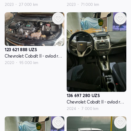
2023
27 000 km
2023
71 000 km
123 621 888
UZS
Chevrolet Cobalt II - avlod restyling
2020
95 000 km
136 697 280
UZS
Chevrolet Cobalt II - avlod restyling
2024
7 000 km