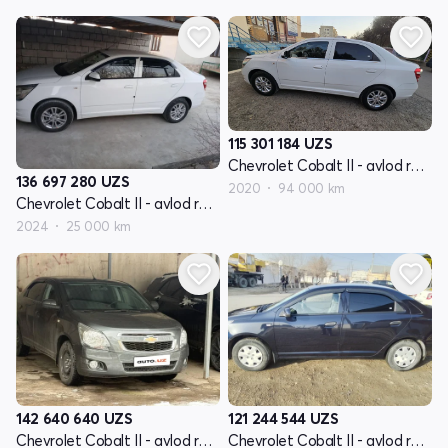
115 301 184
UZS
Chevrolet Cobalt II - avlod restyling
136 697 280
UZS
2020
94 000 km
Chevrolet Cobalt II - avlod restyling
2024
25 000 km
142 640 640
UZS
121 244 544
UZS
Chevrolet Cobalt II - avlod restyling
Chevrolet Cobalt II - avlod restyling