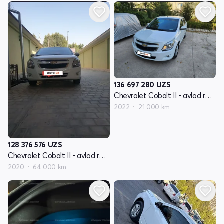
136 697 280
UZS
Chevrolet Cobalt II - avlod restyling
2022
21 000 km
128 376 576
UZS
Chevrolet Cobalt II - avlod restyling
2020
64 000 km