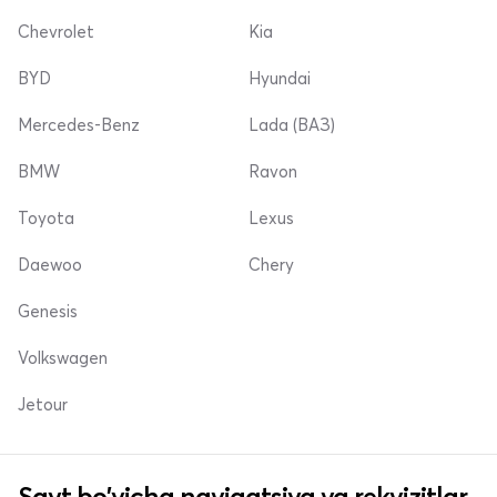
Chevrolet
Kia
BYD
Hyundai
Mercedes-Benz
Lada (ВАЗ)
BMW
Ravon
Toyota
Lexus
Daewoo
Chery
Genesis
Volkswagen
Jetour
Sayt bo'yicha navigatsiya va rekvizitlar