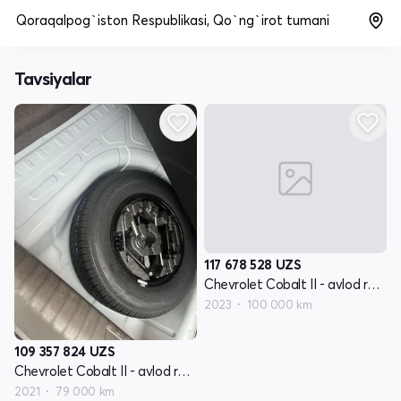
Qoraqalpog`iston Respublikasi, Qo`ng`irot tumani
Tavsiyalar
117 678 528
UZS
Chevrolet Cobalt II - avlod restyling
2023
100 000 km
109 357 824
UZS
Chevrolet Cobalt II - avlod restyling
2021
79 000 km