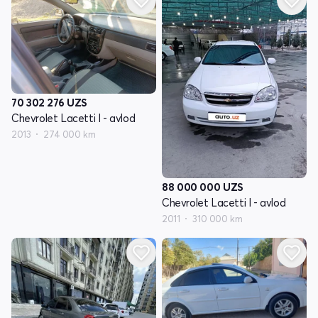
70 302 276
UZS
Chevrolet Lacetti I - avlod
2013
274 000 km
88 000 000
UZS
Chevrolet Lacetti I - avlod
2011
310 000 km