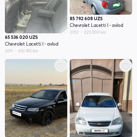
85 792 608
UZS
Chevrolet Lacetti I - avlod
2012
223 000 km
65 536 020
UZS
Chevrolet Lacetti I - avlod
2011
610 355 km