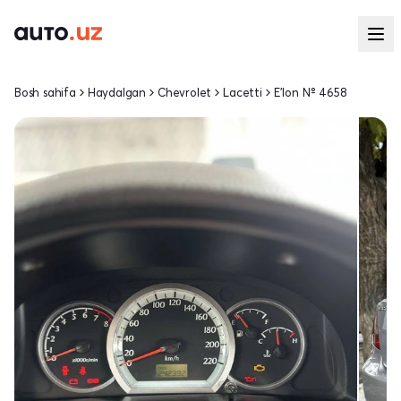
Bosh sahifa
Haydalgan
Chevrolet
Lacetti
E'lon № 4658