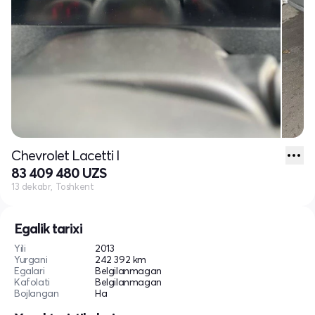
Chevrolet Lacetti I
83 409 480 UZS
13 dekabr, Toshkent
Egalik tarixi
Yili
2013
Yurgani
242 392 km
Egalari
Belgilanmagan
Kafolati
Belgilanmagan
Bojlangan
Ha