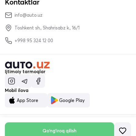
Kontaktlar
info@auto.uz
Toshkent sh., Shahrisabz k., 16/1
+998 95 324 12 00
Ijtimoiy tarmoqlar
Mobil ilova
App Store
Google Play
© «MALUMOTNOMA» MChJ 2023–2026
Qo'ng'iroq qilish