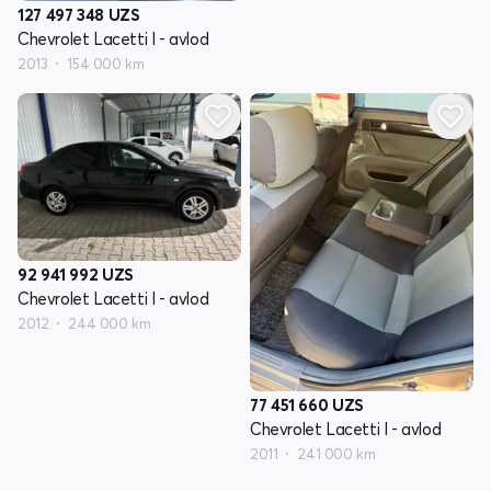
127 497 348
UZS
Chevrolet Lacetti I - avlod
2013
154 000 km
92 941 992
UZS
Chevrolet Lacetti I - avlod
2012
244 000 km
77 451 660
UZS
Chevrolet Lacetti I - avlod
2011
241 000 km