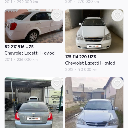
2011
270 000 km
2011
299 000 km
82 217 916
UZS
Chevrolet Lacetti I - avlod
125 114 220
UZS
2011
236 000 km
Chevrolet Lacetti I - avlod
2012
90 000 km