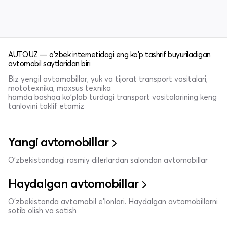
AUTO.UZ — o'zbek internetidagi eng ko'p tashrif buyuriladigan
avtomobil saytlaridan biri
Biz yengil avtomobillar, yuk va tijorat transport vositalari,
mototexnika, maxsus texnika
hamda boshqa ko'plab turdagi transport vositalarining keng
tanlovini taklif etamiz
Yangi avtomobillar
O'zbekistondagi rasmiy dilerlardan salondan avtomobillar
Haydalgan avtomobillar
O'zbekistonda avtomobil e’lonlari. Haydalgan avtomobillarni
sotib olish va sotish