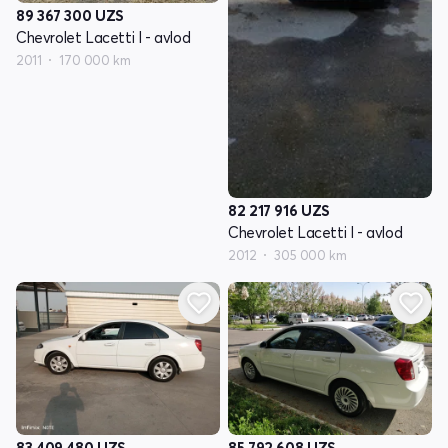
89 367 300
UZS
Chevrolet Lacetti I - avlod
2011
170 000 km
82 217 916
UZS
Chevrolet Lacetti I - avlod
2012
305 000 km
83 409 480
UZS
85 792 608
UZS