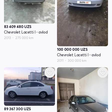
83 409 480
UZS
Chevrolet Lacetti I - avlod
2013
275 000 km
100 000 000
UZS
Chevrolet Lacetti I - avlod
2011
300 000 km
89 367 300
UZS