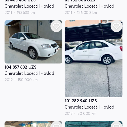
Chevrolet Lacetti I - avlod
Chevrolet Lacetti I - avlod
2011
193 533 km
2011
126 000 km
104 857 632
UZS
Chevrolet Lacetti I - avlod
2012
150 000 km
101 282 940
UZS
Chevrolet Lacetti I - avlod
2013
80 000 km