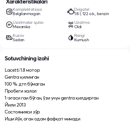
Xarakteristikalari
Komplektatsiya
Dvigatel
Belgilanmagan
1.8 l, 122 o.k., benzin
Uzatmalar qutisi
Uzatma
Mexanika
Oldi
Kuzov
Rangi
Sedan
Kumush
Sotuvchining izohi
Lacetti 1.8 мотор
Gentra қилинган
100 % дтп бўмаган
Пробеги халол
1-эгаси гаи бўган, ўзи учун gentra қилдирган
Йили 2013
Состоянияси зўр
Иши йўқ оган одам фафқат минади