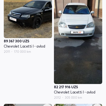
89 367 300
UZS
Chevrolet Lacetti I - avlod
2011
170 000 km
82 217 916
UZS
Chevrolet Lacetti I - avlod
2012
305 000 km