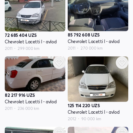
85 792 608
UZS
72 685 404
UZS
Chevrolet Lacetti I - avlod
Chevrolet Lacetti I - avlod
2011
270 000 km
2011
299 000 km
82 217 916
UZS
Chevrolet Lacetti I - avlod
125 114 220
UZS
2011
236 000 km
Chevrolet Lacetti I - avlod
2012
90 000 km