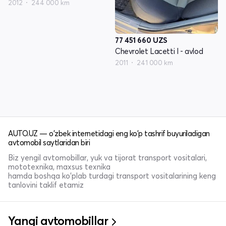
2012
244 000 km
77 451 660
UZS
Chevrolet Lacetti I - avlod
2011
241 000 km
AUTO.UZ — o'zbek internetidagi eng ko'p tashrif buyuriladigan
avtomobil saytlaridan biri
Biz yengil avtomobillar, yuk va tijorat transport vositalari,
mototexnika, maxsus texnika
hamda boshqa ko'plab turdagi transport vositalarining keng
tanlovini taklif etamiz
Yangi avtomobillar