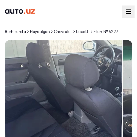
Bosh sahifa
Haydalgan
Chevrolet
Lacetti
E'lon № 5227