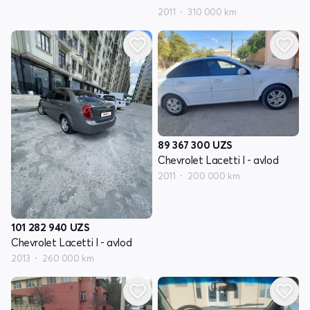
2011
310 000 km
89 367 300
UZS
Chevrolet Lacetti I - avlod
2011
200 000 km
101 282 940
UZS
Chevrolet Lacetti I - avlod
2013
260 000 km