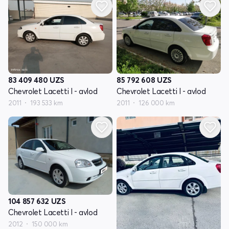
83 409 480
UZS
85 792 608
UZS
Chevrolet Lacetti I - avlod
Chevrolet Lacetti I - avlod
2011
193 533 km
2011
126 000 km
104 857 632
UZS
Chevrolet Lacetti I - avlod
2012
150 000 km