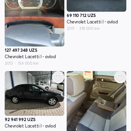
69 110 712
UZS
Chevrolet Lacetti I - avlod
2011
318 000 km
127 497 348
UZS
Chevrolet Lacetti I - avlod
2013
154 000 km
92 941 992
UZS
Chevrolet Lacetti I - avlod