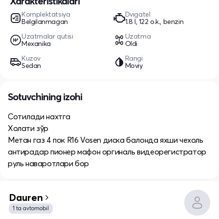
Xarakteristikalari
Komplektatsiya
Dvigatel
Belgilanmagan
1.8 l, 122 o.k., benzin
Uzatmalar qutisi
Uzatma
Mexanika
Oldi
Kuzov
Rangi
Sedan
Moviy
Sotuvchining izohi
Сотилади нахтга
Холати зўр
Метан газ 4 пок R16 Vosen диска балонда яхши чехоль
антирадар пионер мафон оргиналь видеорегистратор
руль наваротлари бор
Dauren
1 ta avtomobil