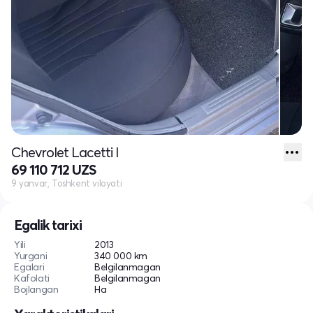
Chevrolet Lacetti I
69 110 712 UZS
9 yanvar, Toshkent viloyati
Egalik tarixi
Yili
2013
Yurgani
340 000 km
Egalari
Belgilanmagan
Kafolati
Belgilanmagan
Bojlangan
Ha