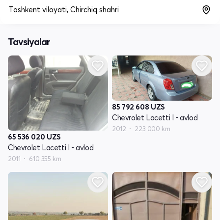
Toshkent viloyati, Chirchiq shahri
Tavsiyalar
85 792 608
UZS
Chevrolet Lacetti I - avlod
2012
223 000 km
65 536 020
UZS
Chevrolet Lacetti I - avlod
2011
610 355 km