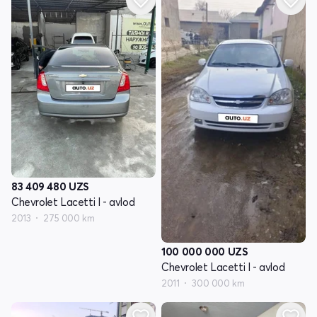
83 409 480
UZS
Chevrolet Lacetti I - avlod
2013
275 000 km
100 000 000
UZS
Chevrolet Lacetti I - avlod
2011
300 000 km