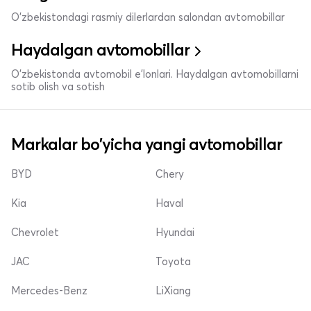
O'zbekistondagi rasmiy dilerlardan salondan avtomobillar
Haydalgan avtomobillar
O'zbekistonda avtomobil e’lonlari. Haydalgan avtomobillarni
sotib olish va sotish
Markalar bo'yicha yangi avtomobillar
BYD
Chery
Kia
Haval
Chevrolet
Hyundai
JAC
Toyota
Mercedes-Benz
LiXiang