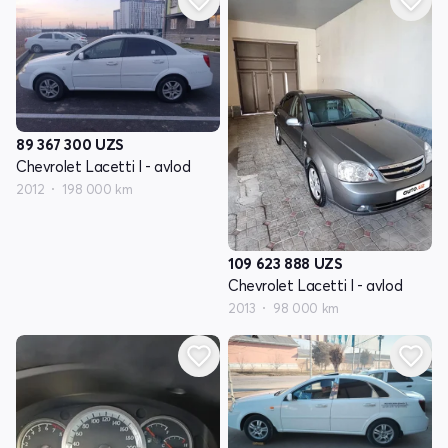
89 367 300
UZS
Chevrolet Lacetti I - avlod
2012
198 000 km
109 623 888
UZS
Chevrolet Lacetti I - avlod
2013
98 000 km