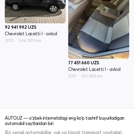
92 941 992
UZS
Chevrolet Lacetti I - avlod
2012
244 000 km
77 451 660
UZS
Chevrolet Lacetti I - avlod
2011
241 000 km
AUTO.UZ — o'zbek internetidagi eng ko'p tashrif buyuriladigan
avtomobil saytlaridan biri
Biz yengil avtomobillar, yuk va tijorat transport vositalari,