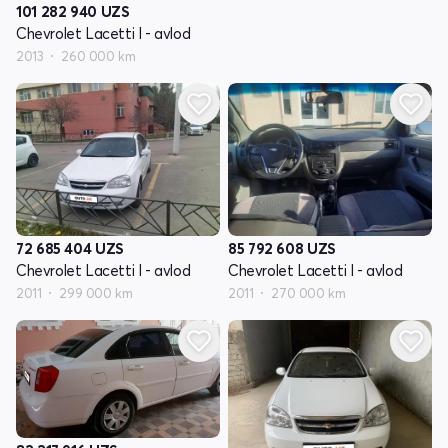
101 282 940
UZS
Chevrolet Lacetti I - avlod
2013
260 000 km
85 792 608
UZS
72 685 404
UZS
Chevrolet Lacetti I - avlod
Chevrolet Lacetti I - avlod
2011
270 000 km
2011
299 000 km