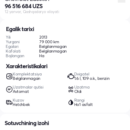
96 516 684 UZS
12 yanvar, Qashqadaryo viloyati
Egalik tarixi
Yili
2013
Yurgani
79 000 km
Egalari
Belgilanmagan
Kafolati
Belgilanmagan
Bojlangan
Ha
Xarakteristikalari
Komplektatsiya
Dvigatel
Belgilanmagan
1.6 l, 109 o.k., benzin
Uzatmalar qutisi
Uzatma
Avtomat
Oldi
Kuzov
Rangi
Hetchbek
Ho'l asfalt
Sotuvchining izohi