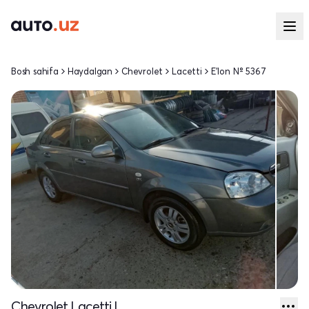
Bosh sahifa
Haydalgan
Chevrolet
Lacetti
E'lon № 5367
Chevrolet Lacetti I