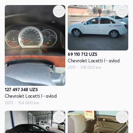
69 110 712
UZS
Chevrolet Lacetti I - avlod
2011
318 000 km
127 497 348
UZS
Chevrolet Lacetti I - avlod
2013
154 000 km