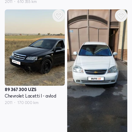
2011
610 355 km
89 367 300
UZS
Chevrolet Lacetti I - avlod
2011
170 000 km