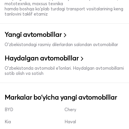
mototexnika, maxsus texnika
hamda boshqa ko'plab turdagi transport vositalarining keng
tanlovini taklif etamiz
Yangi avtomobillar
O'zbekistondagi rasmiy dilerlardan salondan avtomobillar
Haydalgan avtomobillar
O'zbekistonda avtomobil e’lonlari. Haydalgan avtomobillarni
sotib olish va sotish
Markalar bo'yicha yangi avtomobillar
BYD
Chery
Kia
Haval