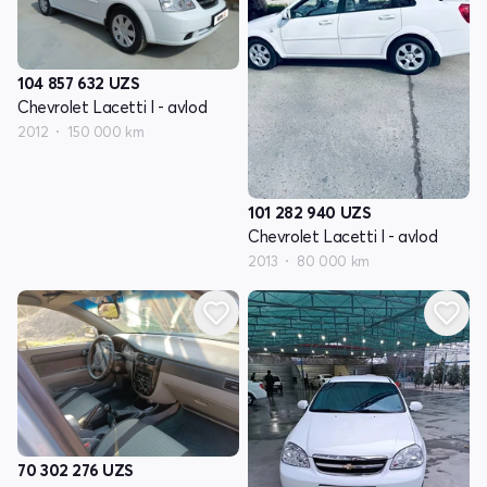
104 857 632
UZS
Chevrolet Lacetti I - avlod
2012
150 000 km
101 282 940
UZS
Chevrolet Lacetti I - avlod
2013
80 000 km
70 302 276
UZS