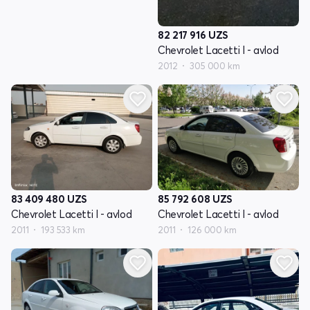
82 217 916
UZS
Chevrolet Lacetti I - avlod
2012
305 000 km
83 409 480
UZS
85 792 608
UZS
Chevrolet Lacetti I - avlod
Chevrolet Lacetti I - avlod
2011
193 533 km
2011
126 000 km