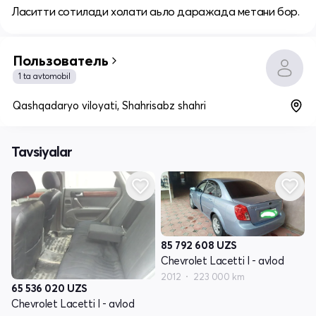
Ласитти сотилади холати аьло даражада метани бор.
Пользователь
1 ta avtomobil
Qashqadaryo viloyati, Shahrisabz shahri
Tavsiyalar
85 792 608
UZS
Chevrolet Lacetti I - avlod
2012
223 000 km
65 536 020
UZS
Chevrolet Lacetti I - avlod