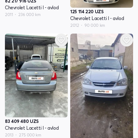
82 217 916
UZS
Chevrolet Lacetti I - avlod
125 114 220
UZS
2011
236 000 km
Chevrolet Lacetti I - avlod
2012
90 000 km
83 409 480
UZS
Chevrolet Lacetti I - avlod
2013
275 000 km