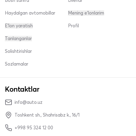
Bosh sahifa
Dilerlar
Haydalgan avtomobillar
Mening e'lonlarim
E'lon yaratish
Profil
Tanlanganlar
Solishtirishlar
Sozlamalar
Kontaktlar
info@auto.uz
Toshkent sh., Shahrisabz k., 16/1
+998 95 324 12 00