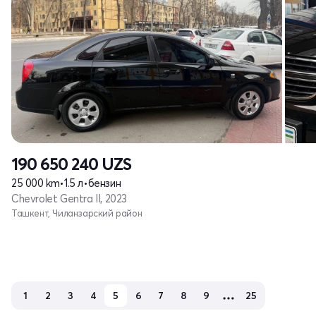
190 650 240
UZS
25 000 km
•
1.5 л
•
бензин
Chevrolet Gentra II, 2023
Ташкент, Чиланзарский район
1
2
3
4
5
6
7
8
9
25