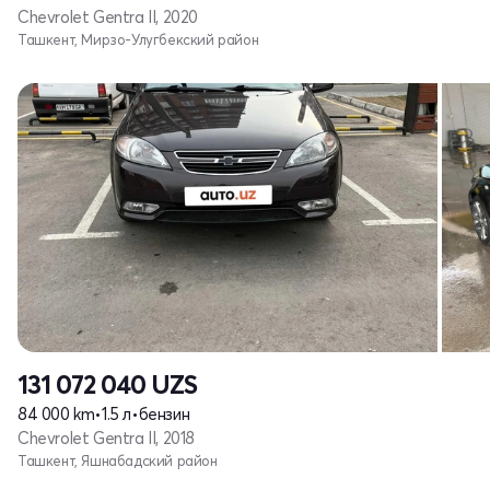
Chevrolet Gentra II, 2020
Ташкент, Мирзо-Улугбекский район
131 072 040
UZS
84 000 km
•
1.5 л
•
бензин
Chevrolet Gentra II, 2018
Ташкент, Яшнабадский район