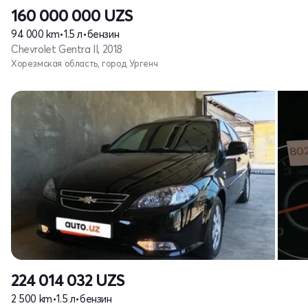
160 000 000
UZS
94 000 km
•
1.5 л
•
бензин
Chevrolet Gentra II, 2018
Хорезмская область, город Ургенч
224 014 032
UZS
2 500 km
•
1.5 л
•
бензин