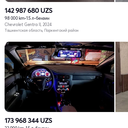
142 987 680
UZS
98 000 km
•
1.5 л
•
бензин
Chevrolet Gentra II, 2024
Ташкентская область, Паркентский район
173 968 344
UZS