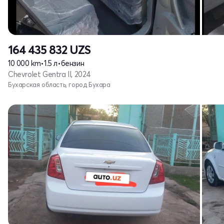
164 435 832
UZS
10 000 km
•
1.5 л
•
бензин
Chevrolet Gentra II, 2024
Бухарская область, город Бухара