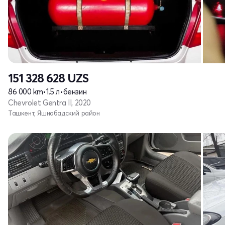
151 328 628
UZS
86 000 km
•
1.5 л
•
бензин
Chevrolet Gentra II, 2020
Ташкент, Яшнабадский район