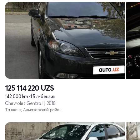
125 114 220
UZS
142 000 km
•
1.5 л
•
бензин
Chevrolet Gentra II, 2018
Ташкент, Алмазарский район