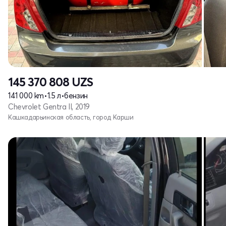
145 370 808
UZS
141 000 km
•
1.5 л
•
бензин
Chevrolet Gentra II, 2019
Кашкадарьинская область, город Карши