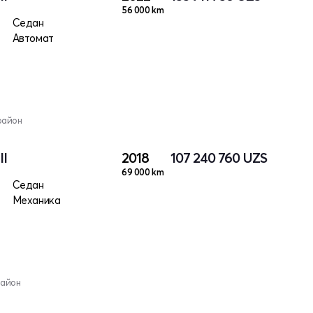
56 000 km
Седан
Автомат
район
II
2018
107 240 760
UZS
69 000 km
Седан
Механика
район