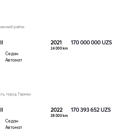
винский район
II
2021
170 000 000
UZS
24 000 km
Седан
Автомат
ть, город Термез
II
2022
170 393 652
UZS
38 000 km
Седан
Автомат