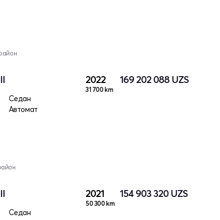
район
II
2022
169 202 088
UZS
31 700 km
Седан
Автомат
район
II
2021
154 903 320
UZS
50 300 km
Седан