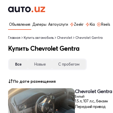
Объявления
Дилеры
Автоуслуги
Zeekr
Kia
Reels
Главная
Купить автомобиль
Chevrolet
Chevrolet Gentra
Купить Chevrolet Gentra
Все
Новые
С пробегом
По дате размещения
Chevrolet Gentra 
Белый
1.5 л, 107 л.с., бензин
Передний привод