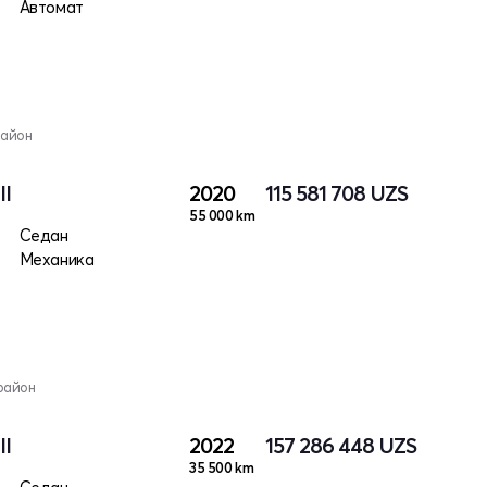
Автомат
район
II
2020
115 581 708
UZS
55 000 km
Седан
Механика
район
II
2022
157 286 448
UZS
35 500 km