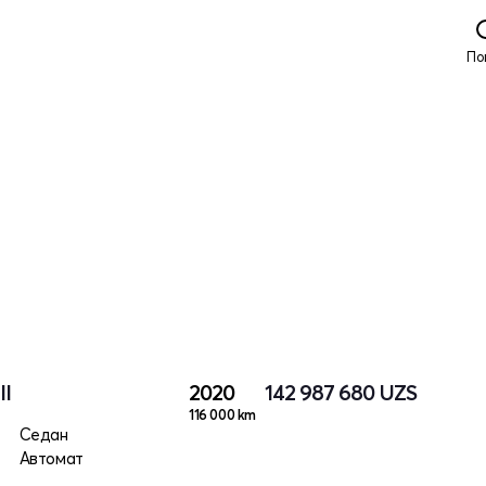
По
II
2020
142 987 680
UZS
116 000 km
Седан
Автомат