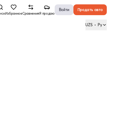
Войти
Продать авто
иск
Избранное
Сравнения
Я продаю
UZS
•
Ру