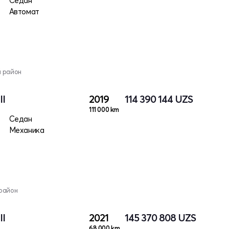
Седан
Автомат
й район
II
2019
114 390 144
UZS
111 000 km
Седан
Механика
район
II
2021
145 370 808
UZS
68 000 km