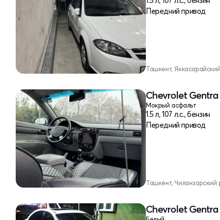
1.5 л, 107 л.с., бензин
Передний привод
Ташкент, Яккасарайски
Chevrolet Gentra 
Мокрый асфальт
1.5 л, 107 л.с., бензин
Передний привод
Ташкент, Чиланзарский 
Chevrolet Gentra 
Белый