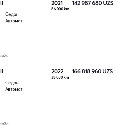
II
2021
142 987 680
UZS
86 000 km
Седан
Автомат
 район
II
2022
166 818 960
UZS
38 000 km
Седан
Автомат
 район