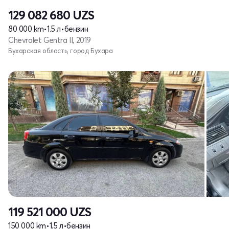
129 082 680
UZS
80 000 km
•
1.5 л
•
бензин
Chevrolet Gentra II, 2019
Бухарская область, город Бухара
119 521 000
UZS
150 000 km
•
1.5 л
•
бензин