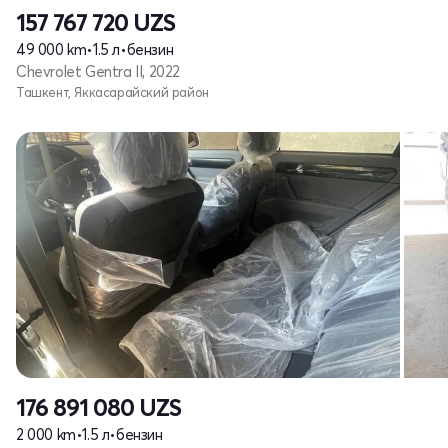
157 767 720
UZS
49 000 km
•
1.5 л
•
бензин
Chevrolet Gentra II, 2022
Ташкент, Яккасарайский район
176 891 080
UZS
2 000 km
•
1.5 л
•
бензин