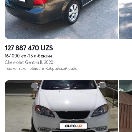
127 887 470
UZS
167 000 km
•
1.5 л
•
бензин
Chevrolet Gentra II, 2020
Ташкентская область, Кибрайский район