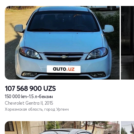
107 568 900
UZS
150 000 km
•
1.5 л
•
бензин
Chevrolet Gentra II, 2015
Хорезмская область, город Ургенч