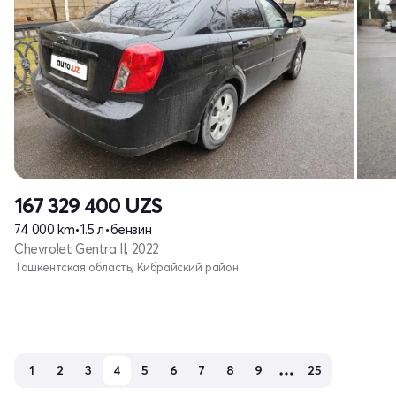
167 329 400
UZS
74 000 km
•
1.5 л
•
бензин
Chevrolet Gentra II, 2022
Ташкентская область, Кибрайский район
1
2
3
4
5
6
7
8
9
25