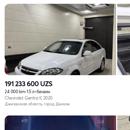
191 233 600
UZS
24 000 km
•
1.5 л
•
бензин
Chevrolet Gentra II, 2020
Джизакская область, город Джизак