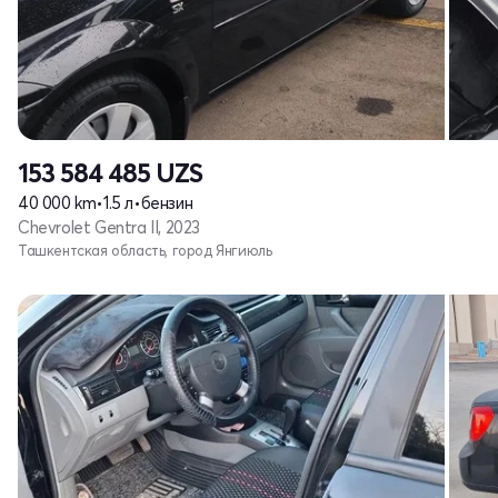
153 584 485
UZS
40 000 km
•
1.5 л
•
бензин
Chevrolet Gentra II, 2023
Ташкентская область, город Янгиюль