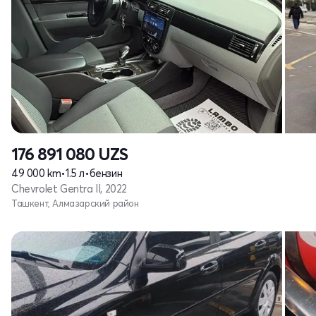
176 891 080
UZS
49 000 km
•
1.5 л
•
бензин
Chevrolet Gentra II, 2022
Ташкент, Алмазарский район