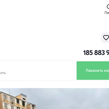
По
185 883 
Показать ко
биль