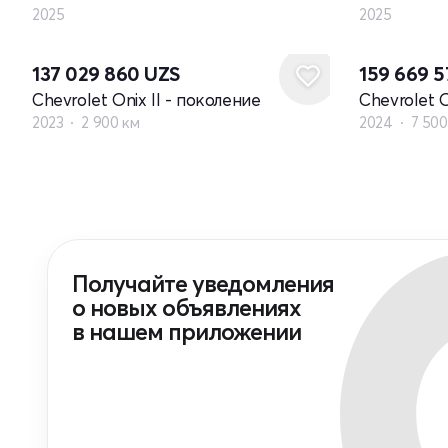
2025
2025
137 029 860
UZS
159 669 
Chevrolet Onix II - поколение
Chevrolet O
2023
2 900 км
2024
7 500
Получайте уведомления
о новых объявлениях
в нашем приложении