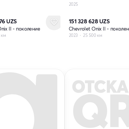
2025
576
UZS
151 328 628
UZS
nix II - поколение
Chevrolet Onix II - поколе
 км
2023
25 500 км
ОТСКА
Q