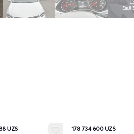
Ещё 
088
UZS
178 734 600
UZS