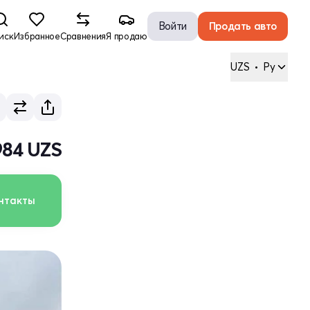
Войти
Продать авто
иск
Избранное
Сравнения
Я продаю
UZS
•
Ру
984 UZS
нтакты