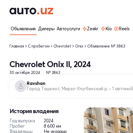
Объявления
Дилеры
Автоуслуги
Zeekr
Kia
Reels
Главная
С пробегом
Chevrolet
Onix
Объявление № 3863
Chevrolet Onix II, 2024
30 октября 2024
№ 3863
Ravshan
Город Ташкент, Мирзо-Улугбекский район
1 автомо
История владения
Год выпуска
2024
Пробег
8 600 км
Владельцы
Не указано