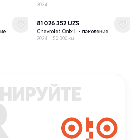
2024
81 026 352
UZS
ние
Chevrolet Onix II - поколение
2024
50 000 км
НИРУЙТЕ
R