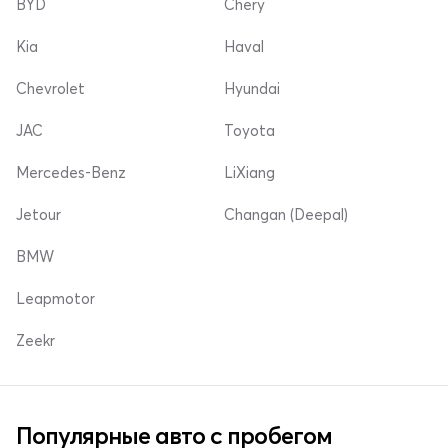
BYD
Chery
Kia
Haval
Chevrolet
Hyundai
JAC
Toyota
Mercedes-Benz
LiXiang
Jetour
Changan (Deepal)
BMW
Leapmotor
Zeekr
Популярные авто с пробегом