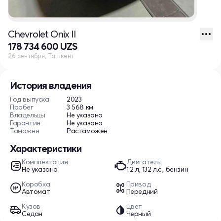
Chevrolet Onix II
178 734 600 UZS
26 сентября, Ташкент
История владения
Год выпуска
2023
Пробег
3 568 км
Владельцы
Не указано
Гарантия
Не указано
Таможня
Растаможен
Характеристики
Комплектация
Двигатель
Не указано
1.2 л, 132 л.с., бензин
Коробка
Привод
Автомат
Передний
Кузов
Цвет
Седан
Черный